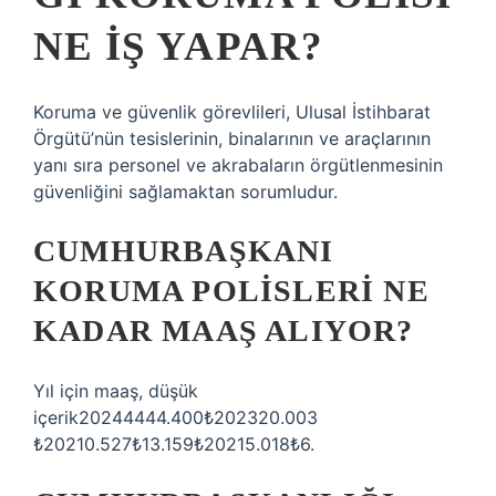
NE IŞ YAPAR?
Koruma ve güvenlik görevlileri, Ulusal İstihbarat
Örgütü’nün tesislerinin, binalarının ve araçlarının
yanı sıra personel ve akrabaların örgütlenmesinin
güvenliğini sağlamaktan sorumludur.
CUMHURBAŞKANI
KORUMA POLISLERI NE
KADAR MAAŞ ALIYOR?
Yıl için maaş, düşük
içerik20244444.400₺202320.003
₺20210.527₺13.159₺20215.018₺6.