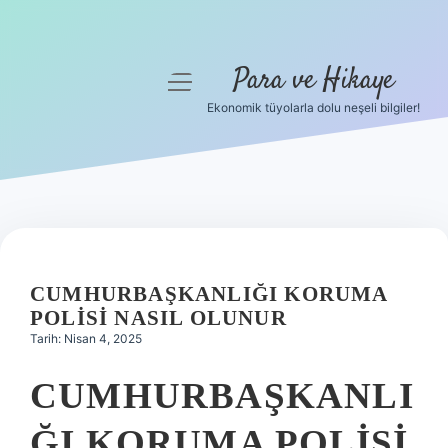
Para ve Hikaye
menüyü
aç
Ekonomik tüyolarla dolu neşeli bilgiler!
Anasayfa
Gizlilik Politikası
Yasal Uyarı
Hakkımızda
CUMHURBAŞKANLIĞI KORUMA
POLISI NASIL OLUNUR
Tarih: Nisan 4, 2025
CUMHURBAŞKANLI
ĞI KORUMA POLISI