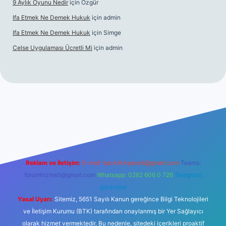
9 Aylık Oyunu Nedir
için
Özgür
Ifa Etmek Ne Demek Hukuk
için
admin
Ifa Etmek Ne Demek Hukuk
için
Simge
Celse Uygulaması Ücretli Mi
için
admin
iş
betexper yeni giriş
Reklam ve İletişim:
E-mail:
backlinkpaneli@gmail.com
Teams:
forumhizmeti@gmail.com
Whatsapp: 0262 606 0 726
Telegram:
@karabul
Yasal Uyarı:
Sitemiz, 5651 Sayılı Kanun gereğince Bilgi Teknolojileri
ve İletişim Kurumu (BTK) tarafından onaylanmış bir Yer Sağlayıcı
olarak hizmet vermektedir. Bu nedenle, sitedeki içerikleri proaktif