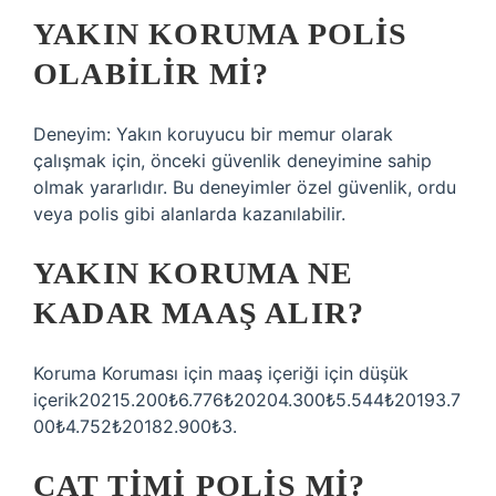
YAKIN KORUMA POLIS
OLABILIR MI?
Deneyim: Yakın koruyucu bir memur olarak
çalışmak için, önceki güvenlik deneyimine sahip
olmak yararlıdır. Bu deneyimler özel güvenlik, ordu
veya polis gibi alanlarda kazanılabilir.
YAKIN KORUMA NE
KADAR MAAŞ ALIR?
Koruma Koruması için maaş içeriği için düşük
içerik20215.200₺6.776₺20204.300₺5.544₺20193.7
00₺4.752₺20182.900₺3.
CAT TIMI POLIS MI?