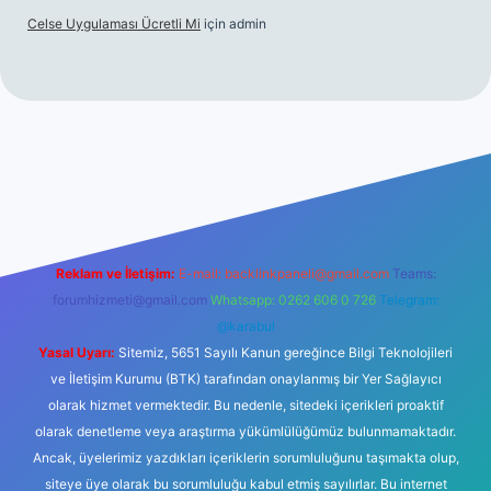
Celse Uygulaması Ücretli Mi
için
admin
iriş
betexper yeni giriş
Reklam ve İletişim:
E-mail:
backlinkpaneli@gmail.com
Teams:
forumhizmeti@gmail.com
Whatsapp: 0262 606 0 726
Telegram:
@karabul
Yasal Uyarı:
Sitemiz, 5651 Sayılı Kanun gereğince Bilgi Teknolojileri
ve İletişim Kurumu (BTK) tarafından onaylanmış bir Yer Sağlayıcı
olarak hizmet vermektedir. Bu nedenle, sitedeki içerikleri proaktif
olarak denetleme veya araştırma yükümlülüğümüz bulunmamaktadır.
Ancak, üyelerimiz yazdıkları içeriklerin sorumluluğunu taşımakta olup,
siteye üye olarak bu sorumluluğu kabul etmiş sayılırlar. Bu internet