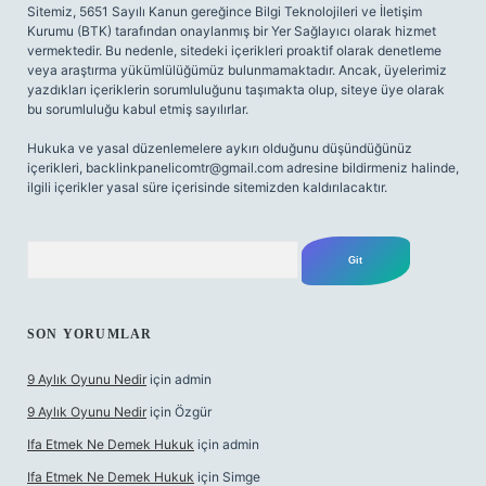
Sitemiz, 5651 Sayılı Kanun gereğince Bilgi Teknolojileri ve İletişim
Kurumu (BTK) tarafından onaylanmış bir Yer Sağlayıcı olarak hizmet
vermektedir. Bu nedenle, sitedeki içerikleri proaktif olarak denetleme
veya araştırma yükümlülüğümüz bulunmamaktadır. Ancak, üyelerimiz
yazdıkları içeriklerin sorumluluğunu taşımakta olup, siteye üye olarak
bu sorumluluğu kabul etmiş sayılırlar.
Hukuka ve yasal düzenlemelere aykırı olduğunu düşündüğünüz
içerikleri,
backlinkpanelicomtr@gmail.com
adresine bildirmeniz halinde,
ilgili içerikler yasal süre içerisinde sitemizden kaldırılacaktır.
Arama
SON YORUMLAR
9 Aylık Oyunu Nedir
için
admin
9 Aylık Oyunu Nedir
için
Özgür
Ifa Etmek Ne Demek Hukuk
için
admin
Ifa Etmek Ne Demek Hukuk
için
Simge