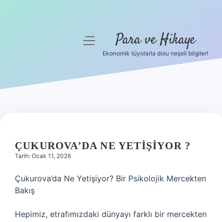
Para ve Hikaye
menüyü
aç
Ekonomik tüyolarla dolu neşeli bilgiler!
Anasayfa
Gizlilik Politikası
Yasal Uyarı
Hakkımızda
ÇUKUROVA’DA NE YETIŞIYOR ?
Tarih: Ocak 11, 2026
Çukurova’da Ne Yetişiyor? Bir Psikolojik Mercekten
Bakış
Hepimiz, etrafımızdaki dünyayı farklı bir mercekten