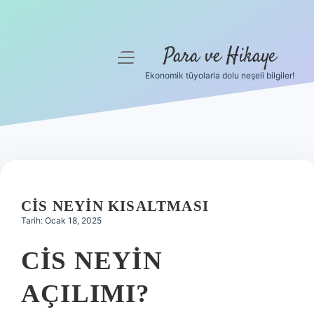
Para ve Hikaye
menüyü
aç
Ekonomik tüyolarla dolu neşeli bilgiler!
Anasayfa
Gizlilik Politikası
Yasal Uyarı
Hakkımızda
CIS NEYIN KISALTMASI
Tarih: Ocak 18, 2025
CIS NEYIN
AÇILIMI?