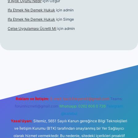
9 Aylık Oyunu Nedir
için
Özgür
Ifa Etmek Ne Demek Hukuk
için
admin
Ifa Etmek Ne Demek Hukuk
için
Simge
Celse Uygulaması Ücretli Mi
için
admin
iş
betexper yeni giriş
Reklam ve İletişim:
E-mail:
backlinkpaneli@gmail.com
Teams:
forumhizmeti@gmail.com
Whatsapp: 0262 606 0 726
Telegram:
@karabul
Yasal Uyarı:
Sitemiz, 5651 Sayılı Kanun gereğince Bilgi Teknolojileri
ve İletişim Kurumu (BTK) tarafından onaylanmış bir Yer Sağlayıcı
olarak hizmet vermektedir. Bu nedenle, sitedeki içerikleri proaktif