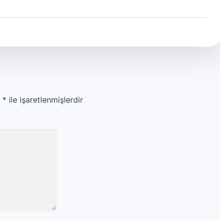
r
*
ile işaretlenmişlerdir