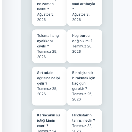
ne zaman
saat arabayla
kalktı ?
?
Ağustos 5,
Ağustos 3,
2026
2026
Tuluma hangi
Koç burcu
ayakkabı
dağınık mı ?
giyilir ?
Temmuz 26,
Temmuz 29,
2026
2026
Sırt adale
Bir alışkanlık
ağrısına ne iyi
bırakmak için
gelir ?
kaç gün
Temmuz 25,
gerekir ?
2026
Temmuz 25,
2026
Karıncanın su
Hindistan’ın
içtiği kimin
tanrısı nedir ?
eseri ?
Temmuz 22,
Temmuz 24,
2026