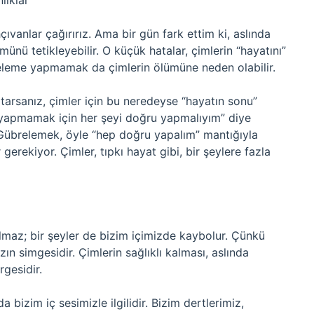
lıklar
vanlar çağırırız. Ama bir gün fark ettim ki, aslında
ünü tetikleyebilir. O küçük hatalar, çimlerin “hayatını”
releme yapmamak da çimlerin ölümüne neden olabilir.
tarsanız, çimler için bu neredeyse “hayatın sonu”
k yapmamak için her şeyi doğru yapmalıyım” diye
Gübrelemek, öyle “hep doğru yapalım” mantığıyla
 gerekiyor. Çimler, tıpkı hayat gibi, bir şeylere fazla
lmaz; bir şeyler de bizim içimizde kaybolur. Çünkü
n simgesidir. Çimlerin sağlıklı kalması, aslında
rgesidir.
 bizim iç sesimizle ilgilidir. Bizim dertlerimiz,