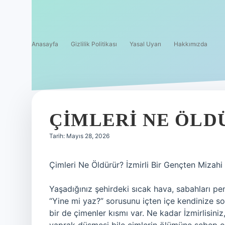
Anasayfa
Gizlilik Politikası
Yasal Uyarı
Hakkımızda
ÇIMLERI NE ÖLD
Tarih: Mayıs 28, 2026
Çimleri Ne Öldürür? İzmirli Bir Gençten Mizahi 
Yaşadığınız şehirdeki sıcak hava, sabahları pe
“Yine mi yaz?” sorusunu içten içe kendinize so
bir de çimenler kısmı var. Ne kadar İzmirlisin