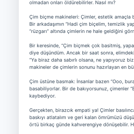
olmadan onları öldürebilirler. Nasıl mı?
Çim biçme makineleri: Çimler, estetik amaçla bi
Bir arkadaşımın “Hadi çim biçelim, temizlik y
“rüzgarı” altında çimlerin ne hale geldiğini gör
Bir keresinde, “Çim biçmek çok basitmiş, yapab
diye düşündüm. Ancak bir saat sonra, elimdeki
“Ya biraz daha sabırlı olsana, ne yapıyoruz bi
makineler de çimlerin sonunu hazırlayan en b
Çim üstüne basmak: İnsanlar bazen “Ooo, buras
basabiliyorlar. Bir de bakıyorsunuz, çimenler “
kaybediyor.
Gerçekten, birazcık empati ya! Çimler basılınc
baskıyı atlatalım ve geri kalan ömrümüzü düşün
örtü birkaç günde kahverengiye dönüşebilir.