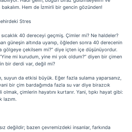
abiliyor. Hadi gelin, bugün biraz gülümseyelim ve
an bakalım. Hem de İzmirli bir gencin gözünden!
ehirdeki Stres
z sıcaklık 40 dereceyi geçmiş. Çimler mi? Ne haldeler?
nan güneşin altında uyanıp, öğleden sonra 40 derecenin
ba gölgeye çekilsem mi?” diye içten içe düşünüyordur.
. “Yine mi kurudum, yine mi yok oldum?” diyen bir çimen
n bir derdi var, değil mi?
n, suyun da etkisi büyük. Eğer fazla sulama yaparsanız,
yani bir çim bardağımda fazla su var diye birazcık
lmak, çimlerin hayatını kurtarır. Yani, tıpkı hayat gibi:
 lazım.
ız değildir; bazen çevremizdeki insanlar, farkında