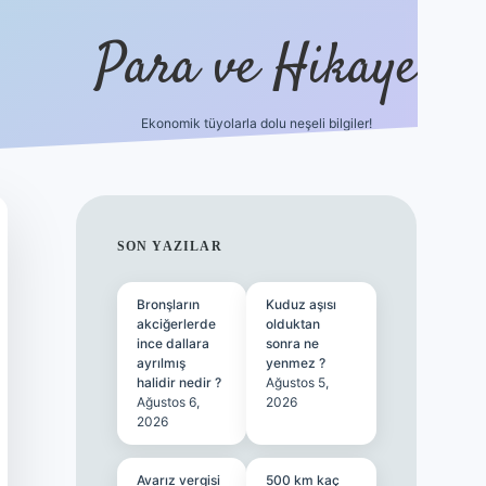
Para ve Hikaye
Ekonomik tüyolarla dolu neşeli bilgiler!
https://elexbetgiris.org/
hiltonbet giriş
b
SIDEBAR
SON YAZILAR
Bronşların
Kuduz aşısı
akciğerlerde
olduktan
ince dallara
sonra ne
ayrılmış
yenmez ?
halidir nedir ?
Ağustos 5,
Ağustos 6,
2026
2026
Avarız vergisi
500 km kaç