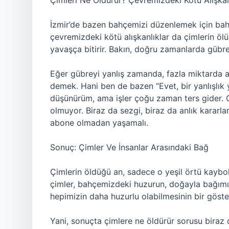
Çimleri Ne Öldürür? Çevremizdeki Kötü Alışkan
İzmir’de bazen bahçemizi düzenlemek için bahçı
çevremizdeki kötü alışkanlıklar da çimlerin ölüm
yavaşça bitirir. Bakın, doğru zamanlarda güb
Eğer gübreyi yanlış zamanda, fazla miktarda a
demek. Hani ben de bazen “Evet, bir yanlışlı
düşünürüm, ama işler çoğu zaman ters gider. 
olmuyor. Biraz da sezgi, biraz da anlık kararlar
abone olmadan yaşamalı.
Sonuç: Çimler Ve İnsanlar Arasındaki Bağ
Çimlerin öldüğü an, sadece o yeşil örtü kaybo
çimler, bahçemizdeki huzurun, doğayla bağımızı
hepimizin daha huzurlu olabilmesinin bir göste
Yani, sonuçta çimlere ne öldürür sorusu biraz da