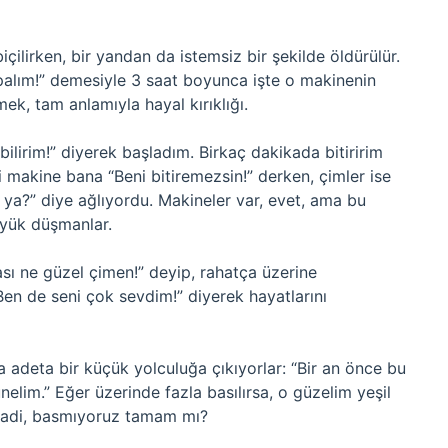
çilirken, bir yandan da istemsiz bir şekilde öldürülür.
apalım!” demesiyle 3 saat boyunca işte o makinenin
mek, tam anlamıyla hayal kırıklığı.
ilirim!” diyerek başladım. Birkaç dakikada bitiririm
 makine bana “Beni bitiremezsin!” derken, çimler ise
z ya?” diye ağlıyordu. Makineler var, evet, ama bu
üyük düşmanlar.
ı ne güzel çimen!” deyip, rahatça üzerine
Ben de seni çok sevdim!” diyerek hayatlarını
a adeta bir küçük yolculuğa çıkıyorlar: “Bir an önce bu
elim.” Eğer üzerinde fazla basılırsa, o güzelim yeşil
 Hadi, basmıyoruz tamam mı?