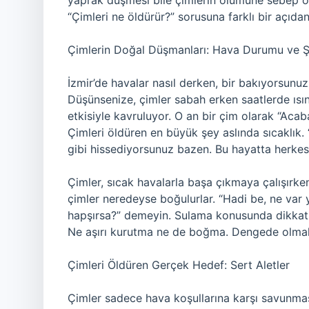
yaprak düşmesi bile çimlerin ölümüne sebep ol
“Çimleri ne öldürür?” sorusuna farklı bir açıd
Çimlerin Doğal Düşmanları: Hava Durumu ve Ş
İzmir’de havalar nasıl derken, bir bakıyorsunu
Düşünsenize, çimler sabah erken saatlerde ısı
etkisiyle kavruluyor. O an bir çim olarak “Aca
Çimleri öldüren en büyük şey aslında sıcaklık
gibi hissediyorsunuz bazen. Bu hayatta herkesi
Çimler, sıcak havalarla başa çıkmaya çalışırke
çimler neredeyse boğulurlar. “Hadi be, ne var 
hapşırsa?” demeyin. Sulama konusunda dikkatli o
Ne aşırı kurutma ne de boğma. Dengede olmak
Çimleri Öldüren Gerçek Hedef: Sert Aletler
Çimler sadece hava koşullarına karşı savunmas