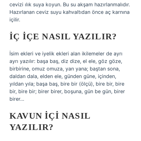
cevizi ılık suya koyun. Bu su akşam hazırlanmalıdır.
Hazırlanan ceviz suyu kahvaltıdan önce aç karnına
içilir.
İÇ IÇE NASIL YAZILIR?
İsim ekleri ve iyelik ekleri alan ikilemeler de ayrı
ayrı yazılır: başa baş, diz dize, el ele, göz göze,
birbirine, omuz omuza, yan yana; baştan sona,
daldan dala, elden ele, günden güne, içinden,
yıldan yıla; başa baş, bire bir (ölçü), bire bir, bire
bir, bire bir; birer birer, boşuna, gün be gün, birer
birer…
KAVUN IÇI NASIL
YAZILIR?