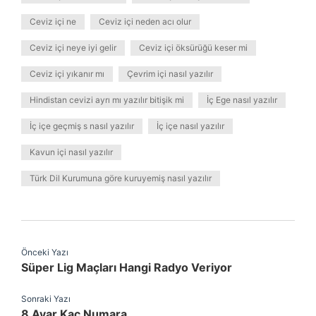
Ceviz içi ne
Ceviz içi neden acı olur
Ceviz içi neye iyi gelir
Ceviz içi öksürüğü keser mi
Ceviz içi yıkanır mı
Çevrim içi nasıl yazılır
Hindistan cevizi ayrı mı yazılır bitişik mi
İç Ege nasıl yazılır
İç içe geçmiş s nasıl yazılır
İç içe nasıl yazılır
Kavun içi nasıl yazılır
Türk Dil Kurumuna göre kuruyemiş nasıl yazılır
Önceki Yazı
Süper Lig Maçları Hangi Radyo Veriyor
Sonraki Yazı
8 Ayar Kaç Numara