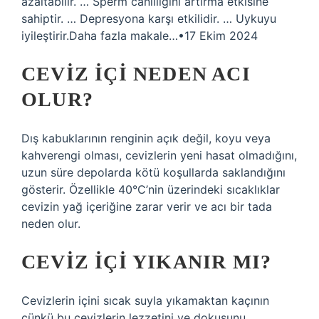
azaltabilir. … Sperm canlılığını artırma etkisine
sahiptir. … Depresyona karşı etkilidir. … Uykuyu
iyileştirir.Daha fazla makale…•17 Ekim 2024
CEVIZ IÇI NEDEN ACI
OLUR?
Dış kabuklarının renginin açık değil, koyu veya
kahverengi olması, cevizlerin yeni hasat olmadığını,
uzun süre depolarda kötü koşullarda saklandığını
gösterir. Özellikle 40°C’nin üzerindeki sıcaklıklar
cevizin yağ içeriğine zarar verir ve acı bir tada
neden olur.
CEVIZ IÇI YIKANIR MI?
Cevizlerin içini sıcak suyla yıkamaktan kaçının
çünkü bu cevizlerin lezzetini ve dokusunu