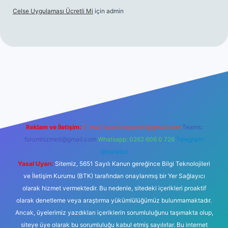
Celse Uygulaması Ücretli Mi
için
admin
iş
betexper yeni giriş
Reklam ve İletişim:
E-mail:
backlinkpaneli@gmail.com
Teams:
forumhizmeti@gmail.com
Whatsapp: 0262 606 0 726
Telegram:
@karabul
Yasal Uyarı:
Sitemiz, 5651 Sayılı Kanun gereğince Bilgi Teknolojileri
ve İletişim Kurumu (BTK) tarafından onaylanmış bir Yer Sağlayıcı
olarak hizmet vermektedir. Bu nedenle, sitedeki içerikleri proaktif
olarak denetleme veya araştırma yükümlülüğümüz bulunmamaktadır.
Ancak, üyelerimiz yazdıkları içeriklerin sorumluluğunu taşımakta olup,
siteye üye olarak bu sorumluluğu kabul etmiş sayılırlar. Bu internet