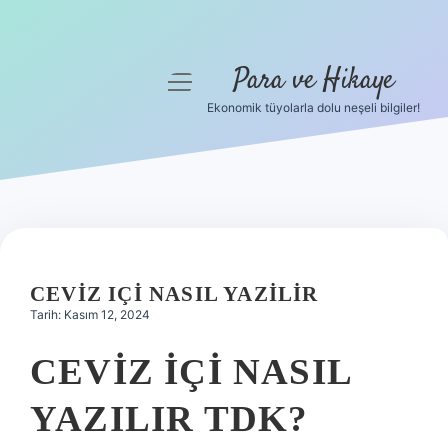
Para ve Hikaye
menüyü
aç
Ekonomik tüyolarla dolu neşeli bilgiler!
Anasayfa
Gizlilik Politikası
Yasal Uyarı
Hakkımızda
CEVIZ IÇI NASIL YAZILIR
Tarih: Kasım 12, 2024
CEVIZ IÇI NASIL
YAZILIR TDK?