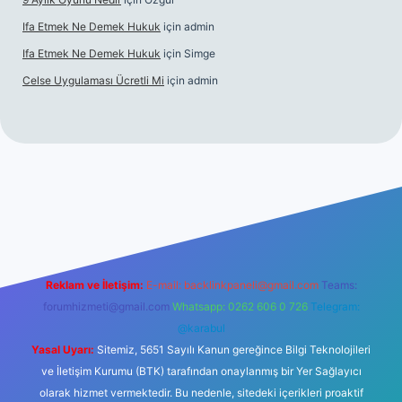
Ifa Etmek Ne Demek Hukuk
için
admin
Ifa Etmek Ne Demek Hukuk
için
Simge
Celse Uygulaması Ücretli Mi
için
admin
texper yeni giriş
Reklam ve İletişim:
E-mail:
backlinkpaneli@gmail.com
Teams:
forumhizmeti@gmail.com
Whatsapp: 0262 606 0 726
Telegram:
@karabul
Yasal Uyarı:
Sitemiz, 5651 Sayılı Kanun gereğince Bilgi Teknolojileri
ve İletişim Kurumu (BTK) tarafından onaylanmış bir Yer Sağlayıcı
olarak hizmet vermektedir. Bu nedenle, sitedeki içerikleri proaktif