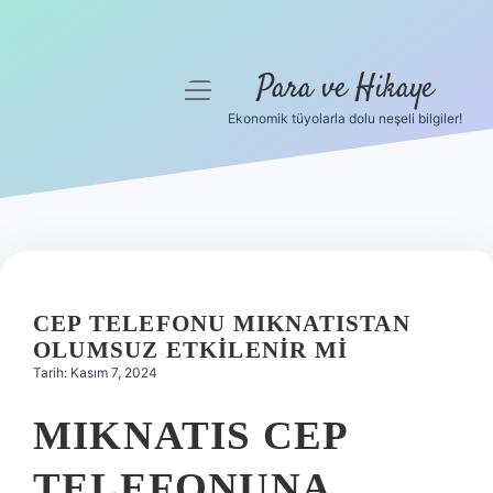
Para ve Hikaye
menüyü
aç
Ekonomik tüyolarla dolu neşeli bilgiler!
Anasayfa
Gizlilik Politikası
Yasal Uyarı
Hakkımızda
CEP TELEFONU MIKNATISTAN
OLUMSUZ ETKILENIR MI
Tarih: Kasım 7, 2024
MIKNATIS CEP
TELEFONUNA