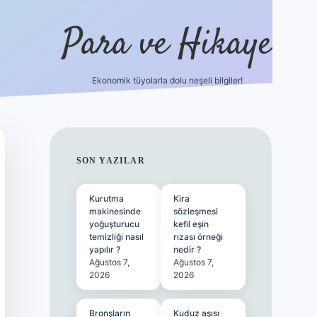
Para ve Hikaye
Ekonomik tüyolarla dolu neşeli bilgiler!
https://elexbetgiris.org/
hiltonbet giri
SIDEBAR
SON YAZILAR
Kurutma
Kira
makinesinde
sözleşmesi
yoğuşturucu
kefil eşin
temizliği nasıl
rızası örneği
yapılır ?
nedir ?
Ağustos 7,
Ağustos 7,
2026
2026
Bronşların
Kuduz aşısı