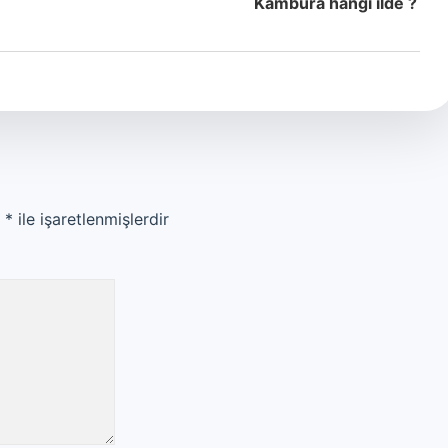
Kambura hangi ilde ?
r
*
ile işaretlenmişlerdir