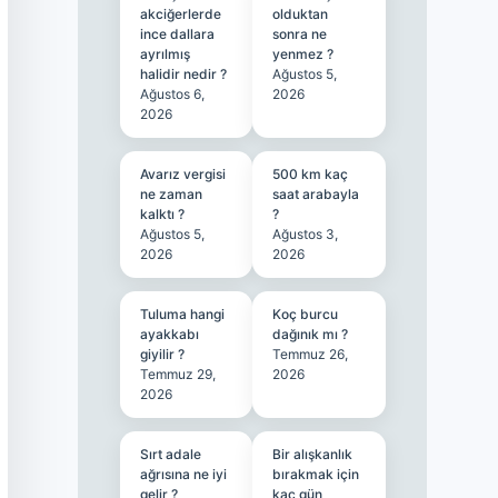
akciğerlerde
olduktan
ince dallara
sonra ne
ayrılmış
yenmez ?
halidir nedir ?
Ağustos 5,
Ağustos 6,
2026
2026
Avarız vergisi
500 km kaç
ne zaman
saat arabayla
kalktı ?
?
Ağustos 5,
Ağustos 3,
2026
2026
Tuluma hangi
Koç burcu
ayakkabı
dağınık mı ?
giyilir ?
Temmuz 26,
Temmuz 29,
2026
2026
Sırt adale
Bir alışkanlık
ağrısına ne iyi
bırakmak için
gelir ?
kaç gün