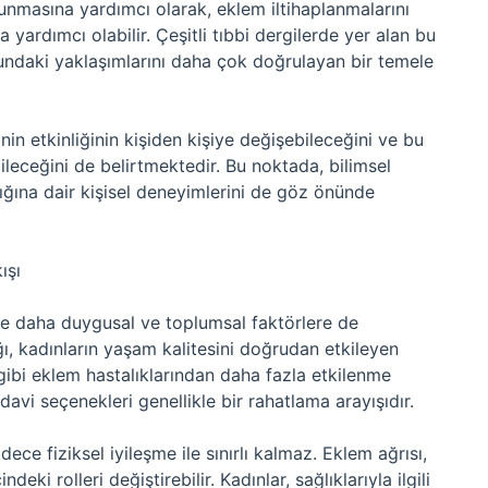
runmasına yardımcı olarak, eklem iltihaplanmalarını
yardımcı olabilir. Çeşitli tıbbi dergilerde yer alan bu
usundaki yaklaşımlarını daha çok doğrulayan bir temele
nin etkinliğinin kişiden kişiye değişebileceğini ve bu
leceğini de belirtmektedir. Bu noktada, bilimsel
ğlığına dair kişisel deneyimlerini de göz önünde
ışı
likle daha duygusal ve toplumsal faktörlere de
ı, kadınların yaşam kalitesini doğrudan etkileyen
t gibi eklem hastalıklarından daha fazla etkilenme
edavi seçenekleri genellikle bir rahatlama arayışıdır.
ece fiziksel iyileşme ile sınırlı kalmaz. Eklem ağrısı,
deki rolleri değiştirebilir. Kadınlar, sağlıklarıyla ilgili