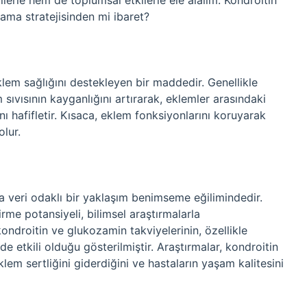
lerle hem de toplumsal etkilerle ele alalım. Kondroitin
ama stratejisinden mi ibaret?
lem sağlığını destekleyen bir maddedir. Genellikle
sıvısının kayganlığını artırarak, eklemler arasındaki
ı hafifletir. Kısaca, eklem fonksiyonlarını koruyarak
lur.
aha veri odaklı bir yaklaşım benimseme eğilimindedir.
irme potansiyeli, bilimsel araştırmalarla
ondroitin ve glukozamin takviyelerinin, özellikle
e etkili olduğu gösterilmiştir. Araştırmalar, kondroitin
klem sertliğini giderdiğini ve hastaların yaşam kalitesini