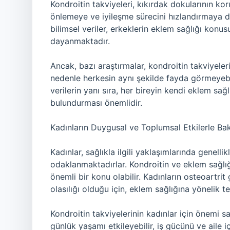
Kondroitin takviyeleri, kıkırdak dokularının ko
önlemeye ve iyileşme sürecini hızlandırmaya da 
bilimsel veriler, erkeklerin eklem sağlığı kon
dayanmaktadır.
Ancak, bazı araştırmalar, kondroitin takviyeleri
nedenle herkesin aynı şekilde fayda görmeyebi
verilerin yanı sıra, her bireyin kendi eklem sa
bulundurması önemlidir.
Kadınların Duygusal ve Toplumsal Etkilerle Bak
Kadınlar, sağlıkla ilgili yaklaşımlarında genel
odaklanmaktadırlar. Kondroitin ve eklem sağlığ
önemli bir konu olabilir. Kadınların osteoartri
olasılığı olduğu için, eklem sağlığına yönelik t
Kondroitin takviyelerinin kadınlar için önemi sad
günlük yaşamı etkileyebilir, iş gücünü ve aile için