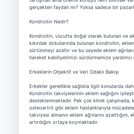
tartışmalı ama önemli konuyu hem bilimsel veri
gerçekten faydalı mı? Yoksa sadece bir pazarl
Kondroitin Nedir?
Kondroitin, vücutta doğal olarak bulunan ve ek
kıkırdak dokularında bulunan kondroitin, eklem 
sürtünmeyi azaltır ve bu sayede eklem ağrıların
hareket kabiliyetimizi sürdürmemize yardımcı o
Erkeklerin Objektif ve Veri Odaklı Bakışı
Erkekler genellikle sağlıkla ilgili konularda d
Kondroitin takviyelerinin eklem sağlığını iyileşt
desteklenmektedir. Pek çok klinik çalışmada, k
osteoartrit gibi eklem hastalıklarıyla mücadeled
takviyesi almanın eklem ağrılarını azalttığını, e
artırdığını ortaya koymaktadır.