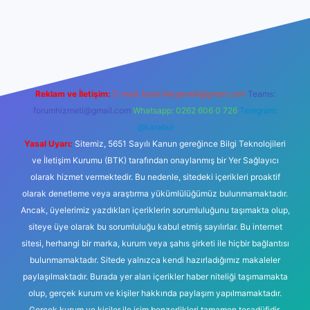
betexper yeni giriş
Reklam ve İletişim:
E-mail:
backlinkpaneli@gmail.com
Teams:
forumhizmeti@gmail.com
Whatsapp: 0262 606 0 726
Telegram:
@karabul
Yasal Uyarı:
Sitemiz, 5651 Sayılı Kanun gereğince Bilgi Teknolojileri
ve İletişim Kurumu (BTK) tarafından onaylanmış bir Yer Sağlayıcı
olarak hizmet vermektedir. Bu nedenle, sitedeki içerikleri proaktif
olarak denetleme veya araştırma yükümlülüğümüz bulunmamaktadır.
Ancak, üyelerimiz yazdıkları içeriklerin sorumluluğunu taşımakta olup,
siteye üye olarak bu sorumluluğu kabul etmiş sayılırlar. Bu internet
sitesi, herhangi bir marka, kurum veya şahıs şirketi ile hiçbir bağlantısı
bulunmamaktadır. Sitede yalnızca kendi hazırladığımız makaleler
paylaşılmaktadır. Burada yer alan içerikler haber niteliği taşımamakta
olup, gerçek kurum ve kişiler hakkında paylaşım yapılmamaktadır.
Gerçek kurum ve kişiler ile isim benzerlikleri tamamen tesadüfidir.