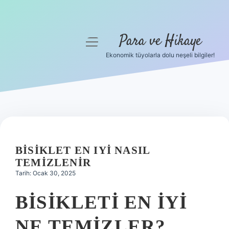
Para ve Hikaye
menüyü
aç
Ekonomik tüyolarla dolu neşeli bilgiler!
Anasayfa
Gizlilik Politikası
Yasal Uyarı
Hakkımızda
BISIKLET EN IYI NASIL
TEMIZLENIR
Tarih: Ocak 30, 2025
BISIKLETI EN IYI
NE TEMIZLER?