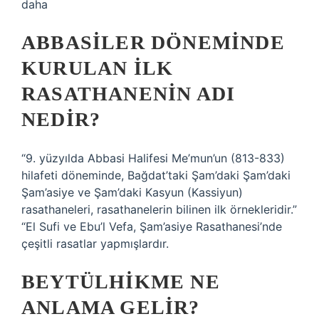
daha
ABBASILER DÖNEMINDE
KURULAN ILK
RASATHANENIN ADI
NEDIR?
“9. yüzyılda Abbasi Halifesi Me’mun’un (813-833)
hilafeti döneminde, Bağdat’taki Şam’daki Şam’daki
Şam’asiye ve Şam’daki Kasyun (Kassiyun)
rasathaneleri, rasathanelerin bilinen ilk örnekleridir.”
“El Sufi ve Ebu’l Vefa, Şam’asiye Rasathanesi’nde
çeşitli rasatlar yapmışlardır.
BEYTÜLHIKME NE
ANLAMA GELIR?