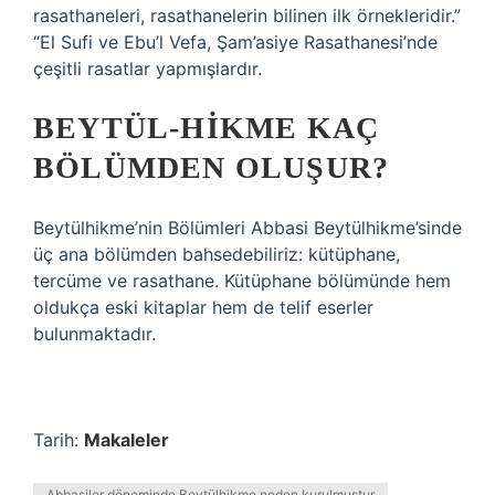
rasathaneleri, rasathanelerin bilinen ilk örnekleridir.”
“El Sufi ve Ebu’l Vefa, Şam’asiye Rasathanesi’nde
çeşitli rasatlar yapmışlardır.
BEYTÜL-HIKME KAÇ
BÖLÜMDEN OLUŞUR?
Beytülhikme’nin Bölümleri Abbasi Beytülhikme’sinde
üç ana bölümden bahsedebiliriz: kütüphane,
tercüme ve rasathane. Kütüphane bölümünde hem
oldukça eski kitaplar hem de telif eserler
bulunmaktadır.
Tarih:
Makaleler
Abbasiler döneminde Beytülhikme neden kurulmuştur