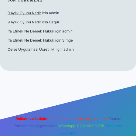
SON YORUMLAR
9 Aylık Oyunu Nedir
için
admin
9 Aylık Oyunu Nedir
için
Özgür
Ifa Etmek Ne Demek Hukuk
için
admin
Ifa Etmek Ne Demek Hukuk
için
Simge
Celse Uygulaması Ücretli Mi
için
admin
etexper yeni giriş
Reklam ve İletişim:
E-mail:
backlinkpaneli@gmail.com
Teams:
forumhizmeti@gmail.com
Whatsapp: 0262 606 0 726
Telegram:
@karabul