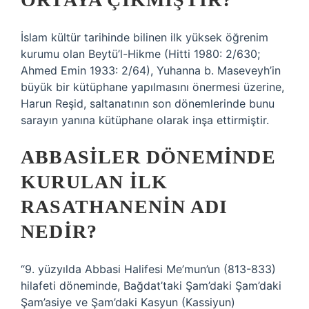
İslam kültür tarihinde bilinen ilk yüksek öğrenim
kurumu olan Beytü’l-Hikme (Hitti 1980: 2/630;
Ahmed Emin 1933: 2/64), Yuhanna b. Maseveyh’in
büyük bir kütüphane yapılmasını önermesi üzerine,
Harun Reşid, saltanatının son dönemlerinde bunu
sarayın yanına kütüphane olarak inşa ettirmiştir.
ABBASILER DÖNEMINDE
KURULAN ILK
RASATHANENIN ADI
NEDIR?
“9. yüzyılda Abbasi Halifesi Me’mun’un (813-833)
hilafeti döneminde, Bağdat’taki Şam’daki Şam’daki
Şam’asiye ve Şam’daki Kasyun (Kassiyun)