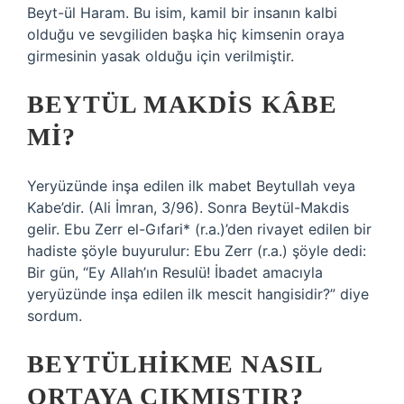
Beyt-ül Haram. Bu isim, kamil bir insanın kalbi
olduğu ve sevgiliden başka hiç kimsenin oraya
girmesinin yasak olduğu için verilmiştir.
BEYTÜL MAKDIS KÂBE
MI?
Yeryüzünde inşa edilen ilk mabet Beytullah veya
Kabe’dir. (Ali İmran, 3/96). Sonra Beytül-Makdis
gelir. Ebu Zerr el-Gıfari* (r.a.)’den rivayet edilen bir
hadiste şöyle buyurulur: Ebu Zerr (r.a.) şöyle dedi:
Bir gün, “Ey Allah’ın Resulü! İbadet amacıyla
yeryüzünde inşa edilen ilk mescit hangisidir?” diye
sordum.
BEYTÜLHIKME NASIL
ORTAYA ÇIKMIŞTIR?