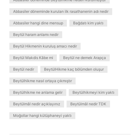
Abbasiler döneminde kurulan ilk rasathanenin adı nedir
Abbasiler hangi dine mensup
Bağdatı kim yaktı
Beytül haram anlamı nedir
Beytül Hikmenin kuruluş amacı nedir
Beytül Makdis Kâbe mi
Beytül ne demek Arapça
Beytül nedir
BeytülHikme kaç bölümden oluşur
Beytülhikme nasıl ortaya çıkmıştır
Beytülhikme ne anlama gelir
Beytülhikmeyi kim yaktı
Beytülmâl nedir açıklayınız
Beytülmâl nedir TDK
Moğollar hangi kütüphaneyi yaktı