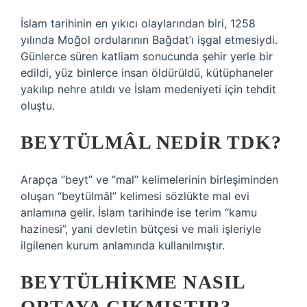
İslam tarihinin en yıkıcı olaylarından biri, 1258
yılında Moğol ordularının Bağdat’ı işgal etmesiydi.
Günlerce süren katliam sonucunda şehir yerle bir
edildi, yüz binlerce insan öldürüldü, kütüphaneler
yakılıp nehre atıldı ve İslam medeniyeti için tehdit
oluştu.
BEYTÜLMÂL NEDIR TDK?
Arapça “beyt” ve “mal” kelimelerinin birleşiminden
oluşan “beytülmâl” kelimesi sözlükte mal evi
anlamına gelir. İslam tarihinde ise terim “kamu
hazinesi”, yani devletin bütçesi ve mali işleriyle
ilgilenen kurum anlamında kullanılmıştır.
BEYTÜLHIKME NASIL
ORTAYA ÇIKMIŞTIR?