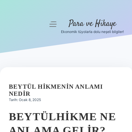
Para ve Hikaye
menüyü
aç
Ekonomik tüyolarla dolu neşeli bilgiler!
Anasayfa
Gizlilik Politikası
Yasal Uyarı
Hakkımızda
BEYTÜL HIKMENIN ANLAMI
NEDIR
Tarih: Ocak 8, 2025
BEYTÜLHIKME NE
ANLAMA GELIR?