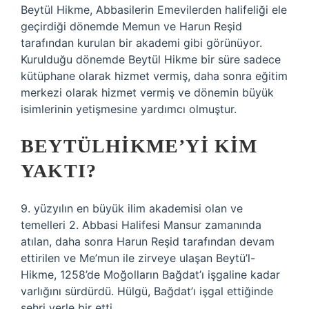
Beytül Hikme, Abbasilerin Emevilerden halifeliği ele
geçirdiği dönemde Memun ve Harun Reşid
tarafından kurulan bir akademi gibi görünüyor.
Kurulduğu dönemde Beytül Hikme bir süre sadece
kütüphane olarak hizmet vermiş, daha sonra eğitim
merkezi olarak hizmet vermiş ve dönemin büyük
isimlerinin yetişmesine yardımcı olmuştur.
BEYTÜLHIKME’YI KIM
YAKTI?
9. yüzyılın en büyük ilim akademisi olan ve
temelleri 2. Abbasi Halifesi Mansur zamanında
atılan, daha sonra Harun Reşid tarafından devam
ettirilen ve Me’mun ile zirveye ulaşan Beytü’l-
Hikme, 1258’de Moğolların Bağdat’ı işgaline kadar
varlığını sürdürdü. Hülgü, Bağdat’ı işgal ettiğinde
şehri yerle bir etti.