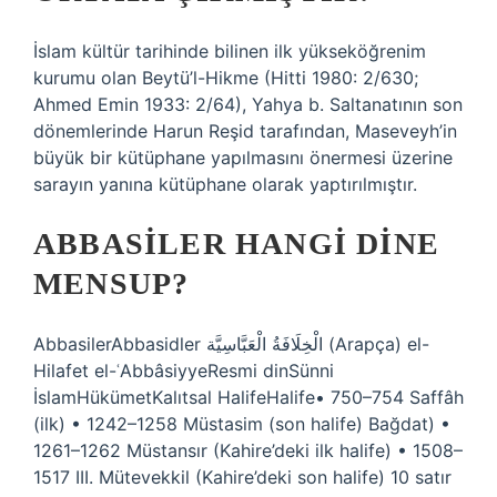
İslam kültür tarihinde bilinen ilk yükseköğrenim
kurumu olan Beytü’l-Hikme (Hitti 1980: 2/630;
Ahmed Emin 1933: 2/64), Yahya b. Saltanatının son
dönemlerinde Harun Reşid tarafından, Maseveyh’in
büyük bir kütüphane yapılmasını önermesi üzerine
sarayın yanına kütüphane olarak yaptırılmıştır.
ABBASILER HANGI DINE
MENSUP?
AbbasilerAbbasidler الْخِلَافَةُ الْعَبَّاسِيَّة (Arapça) el-
Hilafet el-ʿAbbâsiyyeResmi dinSünni
İslamHükümetKalıtsal HalifeHalife• 750–754 Saffâh
(ilk) • 1242–1258 Müstasim (son halife) Bağdat) •
1261–1262 Müstansır (Kahire’deki ilk halife) • 1508–
1517 III. Mütevekkil (Kahire’deki son halife) 10 satır