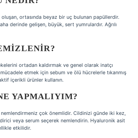
U NEDIR?
yle oluşan, ortasında beyaz bir uç bulunan papüllerdir.
ha derinde gelişen, büyük, sert yumrulardır. Ağrılı
EMIZLENIR?
ekelerini ortadan kaldırmak ve genel olarak inatçı
) mücadele etmek için sebum ve ölü hücrelerle tıkanmış
if içerikli ürünler kullanın.
NE YAPMALIYIM?
 nemlendirmeniz çok önemlidir. Cildinizi günde iki kez,
dirici veya serum seçerek nemlendirin. Hyaluronik asit
ikle etkilidir.