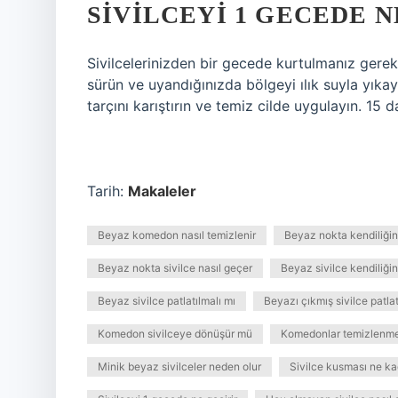
SIVILCEYI 1 GECEDE N
Sivilcelerinizden bir gecede kurtulmanız gere
sürün ve uyandığınızda bölgeyi ılık suyla yıkayın
tarçını karıştırın ve temiz cilde uygulayın. 15 
Tarih:
Makaleler
Beyaz komedon nasıl temizlenir
Beyaz nokta kendiliği
Beyaz nokta sivilce nasıl geçer
Beyaz sivilce kendiliği
Beyaz sivilce patlatılmalı mı
Beyazı çıkmış sivilce patlatı
Komedon sivilceye dönüşür mü
Komedonlar temizlenme
Minik beyaz sivilceler neden olur
Sivilce kusması ne ka