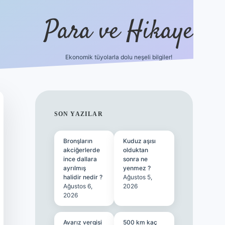
Para ve Hikaye
Ekonomik tüyolarla dolu neşeli bilgiler!
https://elexbetgiris.org/
hiltonbet giriş
bet
SIDEBAR
SON YAZILAR
Bronşların
Kuduz aşısı
akciğerlerde
olduktan
ince dallara
sonra ne
ayrılmış
yenmez ?
halidir nedir ?
Ağustos 5,
Ağustos 6,
2026
2026
Avarız vergisi
500 km kaç