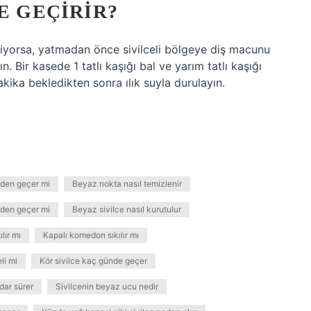
E GEÇIRIR?
kiyorsa, yatmadan önce sivilceli bölgeye diş macunu
. Bir kasede 1 tatlı kaşığı bal ve yarım tatlı kaşığı
dakika bekledikten sonra ılık suyla durulayın.
nden geçer mi
Beyaz nokta nasıl temizlenir
nden geçer mi
Beyaz sivilce nasıl kurutulur
lır mı
Kapalı komedon sıkılır mı
li mi
Kör sivilce kaç günde geçer
dar sürer
Sivilcenin beyaz ucu nedir