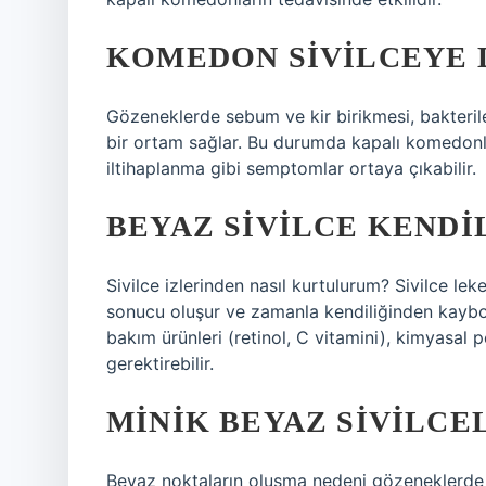
KOMEDON SIVILCEYE 
Gözeneklerde sebum ve kir birikmesi, bakteril
bir ortam sağlar. Bu durumda kapalı komedonlar 
iltihaplanma gibi semptomlar ortaya çıkabilir.
BEYAZ SIVILCE KENDI
Sivilce izlerinden nasıl kurtulurum? Sivilce lek
sonucu oluşur ve zamanla kendiliğinden kaybolab
bakım ürünleri (retinol, C vitamini), kimyasal 
gerektirebilir.
MINIK BEYAZ SIVILCE
Beyaz noktaların oluşma nedeni gözeneklerde y