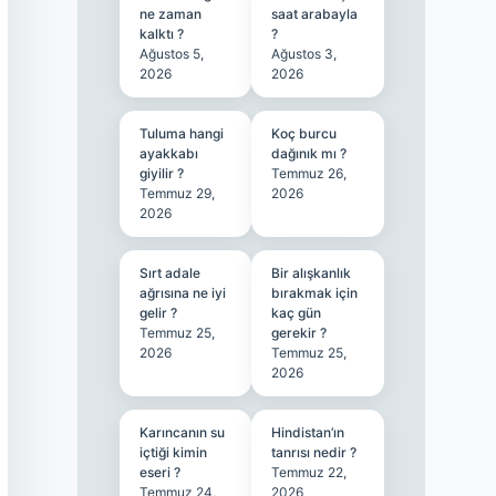
ne zaman
saat arabayla
kalktı ?
?
Ağustos 5,
Ağustos 3,
2026
2026
Tuluma hangi
Koç burcu
ayakkabı
dağınık mı ?
giyilir ?
Temmuz 26,
Temmuz 29,
2026
2026
Sırt adale
Bir alışkanlık
ağrısına ne iyi
bırakmak için
gelir ?
kaç gün
Temmuz 25,
gerekir ?
2026
Temmuz 25,
2026
Karıncanın su
Hindistan’ın
içtiği kimin
tanrısı nedir ?
eseri ?
Temmuz 22,
Temmuz 24,
2026