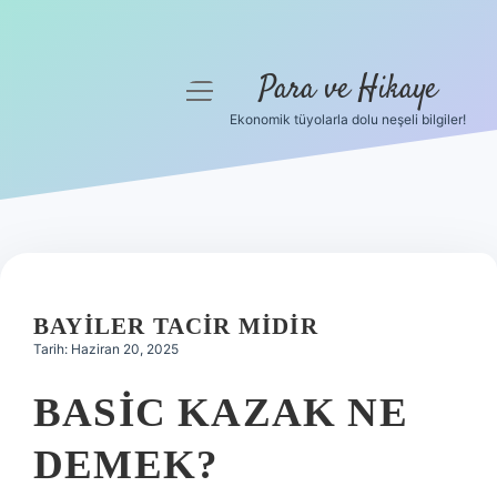
Para ve Hikaye
menüyü
aç
Ekonomik tüyolarla dolu neşeli bilgiler!
Anasayfa
Gizlilik Politikası
Yasal Uyarı
Hakkımızda
BAYILER TACIR MIDIR
Tarih: Haziran 20, 2025
BASIC KAZAK NE
DEMEK?