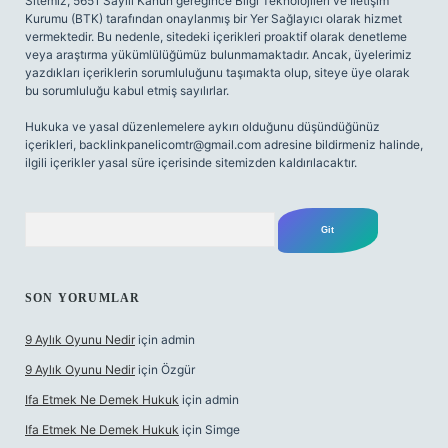
Sitemiz, 5651 Sayılı Kanun gereğince Bilgi Teknolojileri ve İletişim
Kurumu (BTK) tarafından onaylanmış bir Yer Sağlayıcı olarak hizmet
vermektedir. Bu nedenle, sitedeki içerikleri proaktif olarak denetleme
veya araştırma yükümlülüğümüz bulunmamaktadır. Ancak, üyelerimiz
yazdıkları içeriklerin sorumluluğunu taşımakta olup, siteye üye olarak
bu sorumluluğu kabul etmiş sayılırlar.
Hukuka ve yasal düzenlemelere aykırı olduğunu düşündüğünüz
içerikleri,
backlinkpanelicomtr@gmail.com
adresine bildirmeniz halinde,
ilgili içerikler yasal süre içerisinde sitemizden kaldırılacaktır.
Arama
SON YORUMLAR
9 Aylık Oyunu Nedir
için
admin
9 Aylık Oyunu Nedir
için
Özgür
Ifa Etmek Ne Demek Hukuk
için
admin
Ifa Etmek Ne Demek Hukuk
için
Simge