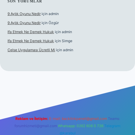
SON YORUMLAR
9 Aylık Oyunu Nedir
için
admin
9 Aylık Oyunu Nedir
için
Özgür
Ifa Etmek Ne Demek Hukuk
için
admin
Ifa Etmek Ne Demek Hukuk
için
Simge
Celse Uygulaması Ücretli Mi
için
admin
iriş
betexper yeni giriş
Reklam ve İletişim:
E-mail:
backlinkpaneli@gmail.com
Teams:
forumhizmeti@gmail.com
Whatsapp: 0262 606 0 726
Telegram:
@karabul