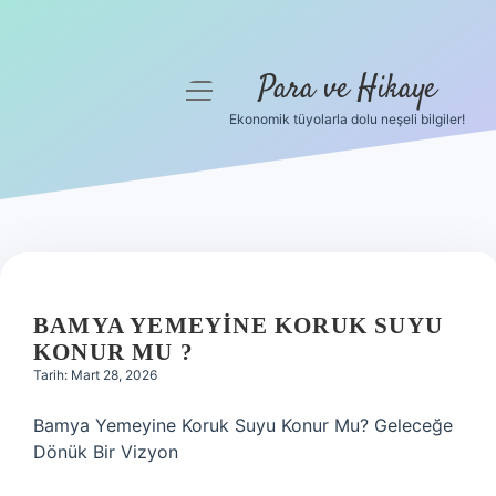
Para ve Hikaye
menüyü
aç
Ekonomik tüyolarla dolu neşeli bilgiler!
Anasayfa
Gizlilik Politikası
Yasal Uyarı
Hakkımızda
BAMYA YEMEYINE KORUK SUYU
KONUR MU ?
Tarih: Mart 28, 2026
Bamya Yemeyine Koruk Suyu Konur Mu? Geleceğe
Dönük Bir Vizyon