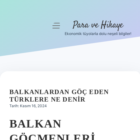
Para ve Hikaye
menüyü
aç
Ekonomik tüyolarla dolu neşeli bilgiler!
Anasayfa
Gizlilik Politikası
Yasal Uyarı
Hakkımızda
BALKANLARDAN GÖÇ EDEN
TÜRKLERE NE DENIR
Tarih: Kasım 16, 2024
BALKAN
GÖÇMENLERI