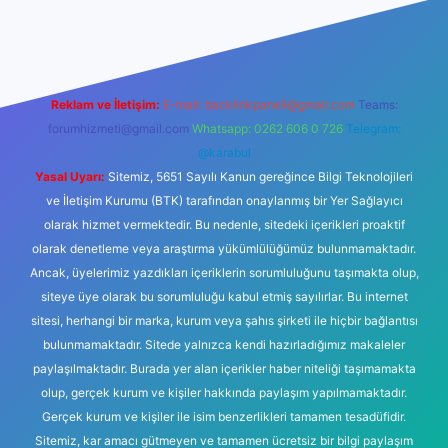
nbet giriş
betexper yeni giriş
Reklam ve İletişim:
E-mail:
backlinkpaneli@gmail.com
Teams:
forumhizmeti@gmail.com
Whatsapp: 0262 606 0 726
Telegram:
@karabul
Yasal Uyarı:
Sitemiz, 5651 Sayılı Kanun gereğince Bilgi Teknolojileri
ve İletişim Kurumu (BTK) tarafından onaylanmış bir Yer Sağlayıcı
olarak hizmet vermektedir. Bu nedenle, sitedeki içerikleri proaktif
olarak denetleme veya araştırma yükümlülüğümüz bulunmamaktadır.
Ancak, üyelerimiz yazdıkları içeriklerin sorumluluğunu taşımakta olup,
siteye üye olarak bu sorumluluğu kabul etmiş sayılırlar. Bu internet
sitesi, herhangi bir marka, kurum veya şahıs şirketi ile hiçbir bağlantısı
bulunmamaktadır. Sitede yalnızca kendi hazırladığımız makaleler
paylaşılmaktadır. Burada yer alan içerikler haber niteliği taşımamakta
olup, gerçek kurum ve kişiler hakkında paylaşım yapılmamaktadır.
Gerçek kurum ve kişiler ile isim benzerlikleri tamamen tesadüfidir.
Sitemiz, kar amacı gütmeyen ve tamamen ücretsiz bir bilgi paylaşım