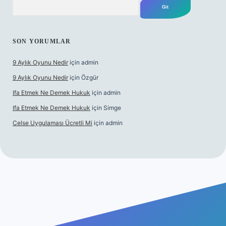
SON YORUMLAR
9 Aylık Oyunu Nedir
için
admin
9 Aylık Oyunu Nedir
için
Özgür
Ifa Etmek Ne Demek Hukuk
için
admin
Ifa Etmek Ne Demek Hukuk
için
Simge
Celse Uygulaması Ücretli Mi
için
admin
iş
betexper yeni giriş