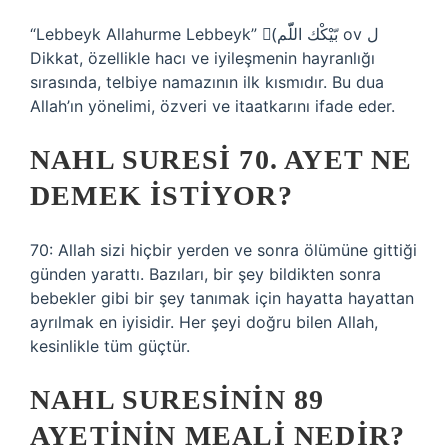
“Lebbeyk Allahurme Lebbeyk” (َبّيْكْك اللّّم ov ل
Dikkat, özellikle hacı ve iyileşmenin hayranlığı
sırasında, telbiye namazının ilk kısmıdır. Bu dua
Allah’ın yönelimi, özveri ve itaatkarını ifade eder.
NAHL SURESI 70. AYET NE
DEMEK ISTIYOR?
70: Allah sizi hiçbir yerden ve sonra ölümüne gittiği
günden yarattı. Bazıları, bir şey bildikten sonra
bebekler gibi bir şey tanımak için hayatta hayattan
ayrılmak en iyisidir. Her şeyi doğru bilen Allah,
kesinlikle tüm güçtür.
NAHL SURESININ 89
AYETININ MEALI NEDIR?