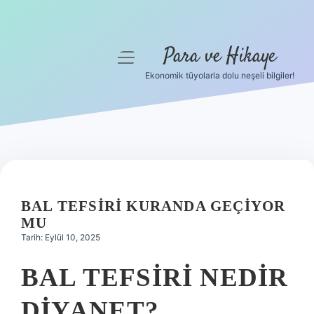
Para ve Hikaye
menüyü
aç
Ekonomik tüyolarla dolu neşeli bilgiler!
Anasayfa
Gizlilik Politikası
Yasal Uyarı
Hakkımızda
BAL TEFSIRI KURANDA GEÇIYOR
MU
Tarih: Eylül 10, 2025
BAL TEFSIRI NEDIR
DIYANET?