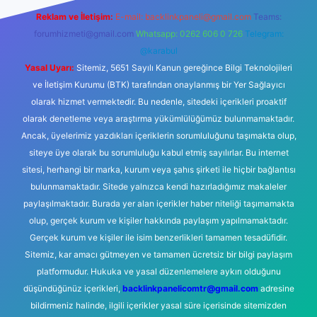
Reklam ve İletişim:
E-mail:
backlinkpaneli@gmail.com
Teams:
forumhizmeti@gmail.com
Whatsapp: 0262 606 0 726
Telegram:
@karabul
Yasal Uyarı:
Sitemiz, 5651 Sayılı Kanun gereğince Bilgi Teknolojileri
ve İletişim Kurumu (BTK) tarafından onaylanmış bir Yer Sağlayıcı
olarak hizmet vermektedir. Bu nedenle, sitedeki içerikleri proaktif
olarak denetleme veya araştırma yükümlülüğümüz bulunmamaktadır.
Ancak, üyelerimiz yazdıkları içeriklerin sorumluluğunu taşımakta olup,
siteye üye olarak bu sorumluluğu kabul etmiş sayılırlar. Bu internet
sitesi, herhangi bir marka, kurum veya şahıs şirketi ile hiçbir bağlantısı
bulunmamaktadır. Sitede yalnızca kendi hazırladığımız makaleler
paylaşılmaktadır. Burada yer alan içerikler haber niteliği taşımamakta
olup, gerçek kurum ve kişiler hakkında paylaşım yapılmamaktadır.
Gerçek kurum ve kişiler ile isim benzerlikleri tamamen tesadüfidir.
Sitemiz, kar amacı gütmeyen ve tamamen ücretsiz bir bilgi paylaşım
platformudur. Hukuka ve yasal düzenlemelere aykırı olduğunu
düşündüğünüz içerikleri,
backlinkpanelicomtr@gmail.com
adresine
bildirmeniz halinde, ilgili içerikler yasal süre içerisinde sitemizden