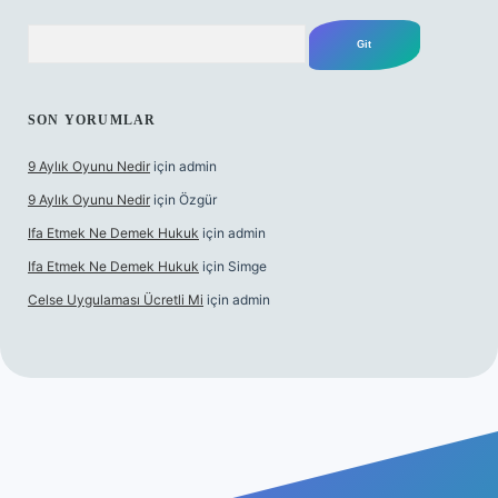
Arama
SON YORUMLAR
9 Aylık Oyunu Nedir
için
admin
9 Aylık Oyunu Nedir
için
Özgür
Ifa Etmek Ne Demek Hukuk
için
admin
Ifa Etmek Ne Demek Hukuk
için
Simge
Celse Uygulaması Ücretli Mi
için
admin
xbetgiris.org/
hiltonbet giriş
betexper yeni giriş