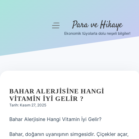
Para ve Hikaye
menüyü
aç
Ekonomik tüyolarla dolu neşeli bilgiler!
Anasayfa
Gizlilik Politikası
Yasal Uyarı
Hakkımızda
BAHAR ALERJISINE HANGI
VITAMIN IYI GELIR ?
Tarih: Kasım 27, 2025
Bahar Alerjisine Hangi Vitamin İyi Gelir?
Bahar, doğanın uyanışının simgesidir. Çiçekler açar,