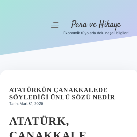
Para ve Hikaye
menüyü
aç
Ekonomik tüyolarla dolu neşeli bilgiler!
Anasayfa
Gizlilik Politikası
Yasal Uyarı
Hakkımızda
ATATÜRKÜN ÇANAKKALEDE
SÖYLEDIĞI ÜNLÜ SÖZÜ NEDIR
Tarih: Mart 31, 2025
ATATÜRK,
ÇANAKKALE