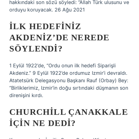
hakkındaki son sözü söyledi: “Allah Türk ulusunu ve
orduyu koruyacak. 26 Ağu 2021
İLK HEDEFINIZ
AKDENIZ’DE NEREDE
SÖYLENDI?
1 Eylül 1922’de, “Ordu onun ilk hedefi Siparişli
Akdeniz.” 9 Eylül 1922’de ordumuz Izmir’i devraldı.
Atatetsürk Delegasyonu Başkanı Rauf (Orbay) Bey:
“Birliklerimiz, Izmir’in doğu sırtındaki düşmanın son
direnişini kırdı.
CHURCHILL ÇANAKKALE
IÇIN NE DEDI?