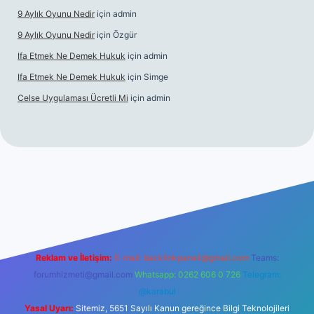
9 Aylık Oyunu Nedir
için
admin
9 Aylık Oyunu Nedir
için
Özgür
Ifa Etmek Ne Demek Hukuk
için
admin
Ifa Etmek Ne Demek Hukuk
için
Simge
Celse Uygulaması Ücretli Mi
için
admin
betexper yeni giriş
Reklam ve İletişim:
E-mail:
backlinkpaneli@gmail.com
Teams:
forumhizmeti@gmail.com
Whatsapp: 0262 606 0 726
Telegram:
@karabul
Yasal Uyarı:
Sitemiz, 5651 Sayılı Kanun gereğince Bilgi Teknolojileri