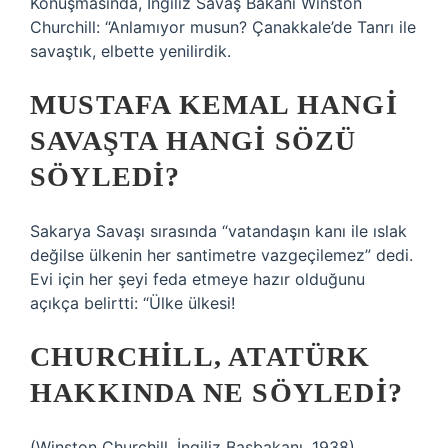
Konuşmasında, İngiliz Savaş Bakanı Winston
Churchill: “Anlamıyor musun? Çanakkale’de Tanrı ile
savaştık, elbette yenilirdik.
MUSTAFA KEMAL HANGI
SAVAŞTA HANGI SÖZÜ
SÖYLEDI?
Sakarya Savaşı sırasında “vatandaşın kanı ile ıslak
değilse ülkenin her santimetre vazgeçilemez” dedi.
Evi için her şeyi feda etmeye hazır olduğunu
açıkça belirtti: “Ülke ülkesi!
CHURCHILL, ATATÜRK
HAKKINDA NE SÖYLEDI?
(Winston Churchill, İngiliz Başbakanı, 1938)