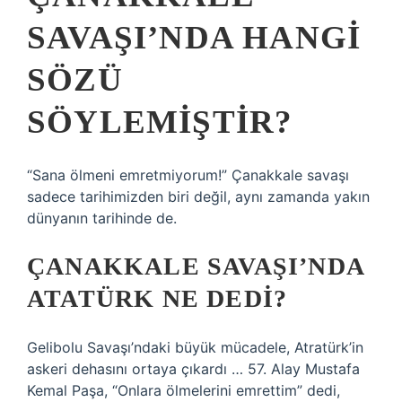
SAVAŞI’NDA HANGI
SÖZÜ
SÖYLEMIŞTIR?
“Sana ölmeni emretmiyorum!” Çanakkale savaşı
sadece tarihimizden biri değil, aynı zamanda yakın
dünyanın tarihinde de.
ÇANAKKALE SAVAŞI’NDA
ATATÜRK NE DEDI?
Gelibolu Savaşı’ndaki büyük mücadele, Atratürk’in
askeri dehasını ortaya çıkardı … 57. Alay Mustafa
Kemal Paşa, “Onlara ölmelerini emrettim” dedi,