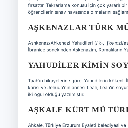
fırsattır. Tekrarlama konusu için çok yararlı b
öğrencilerin sınav havasında olmalarını sağlam
AŞKENAZLAR TÜRK M
Ashkenaz/Ahkenazi Yahudileri (/ˌk-, ːʃkəˈnːzi/asch-, _-a
İbranice sonekinden Aşkenazim, Romalıların Yah
YAHUDILER KIMIN SO
Taah’ın hikayelerine göre, Yahudilerin kökenli
karısı ve Jehuda’nın annesi Leah, Leah’ın soyun
iki oğul olduğu yazılmıştır.
AŞKALE KÜRT MÜ TÜR
Ahkale, Türkiye Erzurum Eyaleti belediyesi ve b