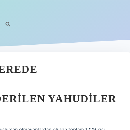
NEREDE
DERILEN YAHUDILER
üslüman olmayanlardan oluşan toplam 1229 kişi