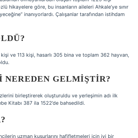
lü hikayelere göre, bu insanların aileleri Ahkale’ye sınır
yeceğine” inanıyorlardı. Çalışanlar tarafından istihdam
ÖLDÜ?
 kişi ve 113 kişi, hasarlı 305 bina ve toplam 362 hayvan,
oldu.
I NEREDEN GELMIŞTIR?
lerini birleştirerek oluşturuldu ve yerleşimin adı ilk
be Kitabı 387 ila 1522’de bahsedildi.
?
erin uzman kusurlarını hafifletmeleri için iyi bir