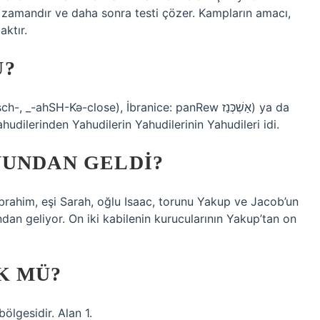
ir zamandır ve daha sonra testi çözer. Kampların amacı,
aktır.
Ü?
hSH-Kə-close), İbranice: panRew אַשְׁכְּנַז) ya da
udilerinden Yahudilerin Yahudilerinin Yahudileri idi.
YUNDAN GELDI?
 İbrahim, eşi Sarah, oğlu Isaac, torunu Yakup ve Jacob’un
dan geliyor. On iki kabilenin kurucularının Yakup’tan on
K MÜ?
ölgesidir. Alan 1.