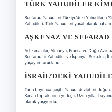
TÜRK YAHUDILER KIM
Seefarad Yahudileri Türkiye’deki Yahudilerin %9
Yahudileri. Türk Yahudileri yasal olarak haham 
AŞKENAZ VE SEFARAD
Ashkenaziler, Almanya, Fransa ve Doğu Avrupa’
Seefaradlar Yahudiler ve İspanya, Portekiz, İt
yaşayan torunlarıdır.
İSRAIL’DEKI YAHUDIL
Tarih boyunca çeşitli Yahudi devletleri doğdu. B
Kenan topraklarına yerleşti. Uzun yıllar boyunc
olarak yaşıyordu.