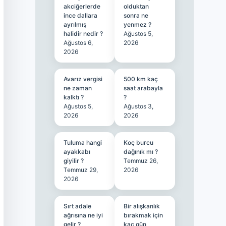
akciğerlerde
olduktan
ince dallara
sonra ne
ayrılmış
yenmez ?
halidir nedir ?
Ağustos 5,
Ağustos 6,
2026
2026
Avarız vergisi
500 km kaç
ne zaman
saat arabayla
kalktı ?
?
Ağustos 5,
Ağustos 3,
2026
2026
Tuluma hangi
Koç burcu
ayakkabı
dağınık mı ?
giyilir ?
Temmuz 26,
Temmuz 29,
2026
2026
Sırt adale
Bir alışkanlık
ağrısına ne iyi
bırakmak için
gelir ?
kaç gün