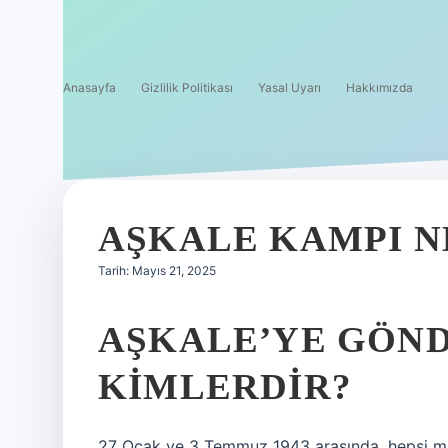
Anasayfa
Gizlilik Politikası
Yasal Uyarı
Hakkımızda
AŞKALE KAMPI 
Tarih: Mayıs 21, 2025
AŞKALE’YE GÖN
KIMLERDIR?
27 Ocak ve 3 Temmuz 1943 arasında, hepsi m