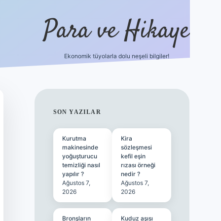
Para ve Hikaye
Ekonomik tüyolarla dolu neşeli bilgiler!
https://elexbetgiris.org/
SIDEBAR
SON YAZILAR
Kurutma
Kira
makinesinde
sözleşmesi
yoğuşturucu
kefil eşin
temizliği nasıl
rızası örneği
yapılır ?
nedir ?
Ağustos 7,
Ağustos 7,
2026
2026
Bronşların
Kuduz aşısı