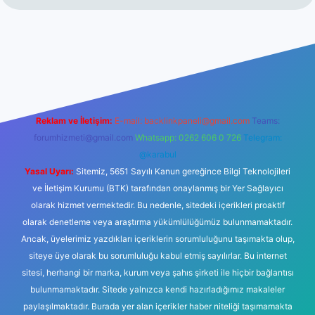
iş
betexper yeni giriş
Reklam ve İletişim:
E-mail:
backlinkpaneli@gmail.com
Teams:
forumhizmeti@gmail.com
Whatsapp: 0262 606 0 726
Telegram:
@karabul
Yasal Uyarı:
Sitemiz, 5651 Sayılı Kanun gereğince Bilgi Teknolojileri
ve İletişim Kurumu (BTK) tarafından onaylanmış bir Yer Sağlayıcı
olarak hizmet vermektedir. Bu nedenle, sitedeki içerikleri proaktif
olarak denetleme veya araştırma yükümlülüğümüz bulunmamaktadır.
Ancak, üyelerimiz yazdıkları içeriklerin sorumluluğunu taşımakta olup,
siteye üye olarak bu sorumluluğu kabul etmiş sayılırlar. Bu internet
sitesi, herhangi bir marka, kurum veya şahıs şirketi ile hiçbir bağlantısı
bulunmamaktadır. Sitede yalnızca kendi hazırladığımız makaleler
paylaşılmaktadır. Burada yer alan içerikler haber niteliği taşımamakta