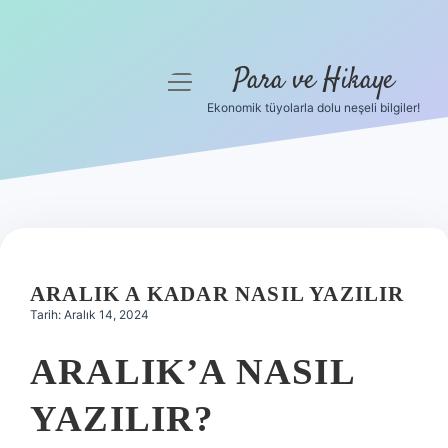
Para ve Hikaye
menüyü
aç
Ekonomik tüyolarla dolu neşeli bilgiler!
Anasayfa
Gizlilik Politikası
Yasal Uyarı
Hakkımızda
ARALIK A KADAR NASIL YAZILIR
Tarih: Aralık 14, 2024
ARALIK’A NASIL
YAZILIR?