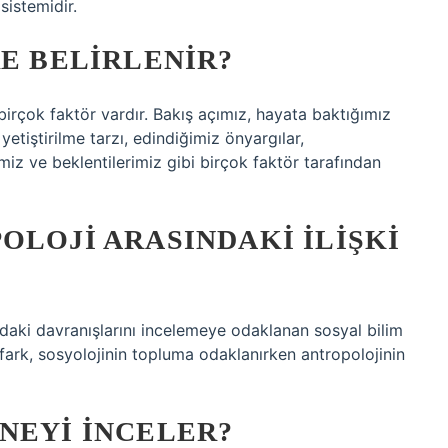
sistemidir.
RE BELIRLENIR?
 birçok faktör vardır. Bakış açımız, hayata baktığımız
yetiştirilme tarzı, edindiğimiz önyargılar,
miz ve beklentilerimiz gibi birçok faktör tarafından
OLOJI ARASINDAKI ILIŞKI
ındaki davranışlarını incelemeye odaklanan sosyal bilim
el fark, sosyolojinin topluma odaklanırken antropolojinin
NEYI INCELER?