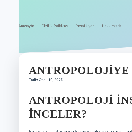
Anasayfa
Gizlilik Politikası
Yasal Uyarı
Hakkımızda
ANTROPOLOJIYE 
Tarih: Ocak 19, 2025
ANTROPOLOJI IN
INCELER?
İnsanın populasyon düzeyindeki yapısı ve özell