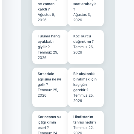
ne zaman
saat arabayla
kalktı ?
?
Ağustos 5,
Ağustos 3,
2026
2026
Tuluma hangi
Koç burcu
ayakkabı
dağınık mı ?
giyilir ?
Temmuz 26,
Temmuz 29,
2026
2026
Sırt adale
Bir alışkanlık
ağrısına ne iyi
bırakmak için
gelir ?
kaç gün
Temmuz 25,
gerekir ?
2026
Temmuz 25,
2026
Karıncanın su
Hindistan’ın
içtiği kimin
tanrısı nedir ?
eseri ?
Temmuz 22,
Temmuz 24,
2026