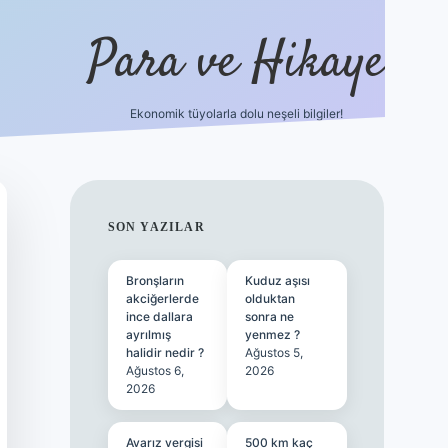
Para ve Hikaye
Ekonomik tüyolarla dolu neşeli bilgiler!
https://elexbetgiris.org/
hiltonbet giriş
be
SIDEBAR
SON YAZILAR
Bronşların
Kuduz aşısı
akciğerlerde
olduktan
ince dallara
sonra ne
ayrılmış
yenmez ?
halidir nedir ?
Ağustos 5,
Ağustos 6,
2026
2026
Avarız vergisi
500 km kaç