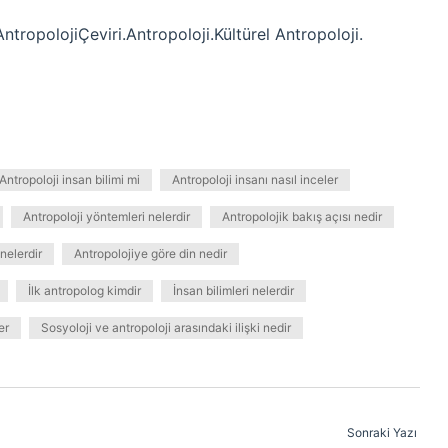
ntropolojiÇeviri.Antropoloji.Kültürel Antropoloji.
Antropoloji insan bilimi mi
Antropoloji insanı nasıl inceler
Antropoloji yöntemleri nelerdir
Antropolojik bakış açısı nedir
 nelerdir
Antropolojiye göre din nedir
İlk antropolog kimdir
İnsan bilimleri nelerdir
er
Sosyoloji ve antropoloji arasındaki ilişki nedir
Sonraki Yazı