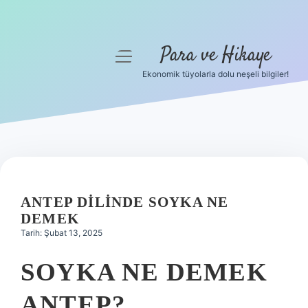
Para ve Hikaye
menüyü
aç
Ekonomik tüyolarla dolu neşeli bilgiler!
Anasayfa
Gizlilik Politikası
Yasal Uyarı
Hakkımızda
ANTEP DILINDE SOYKA NE
DEMEK
Tarih: Şubat 13, 2025
SOYKA NE DEMEK
ANTEP?