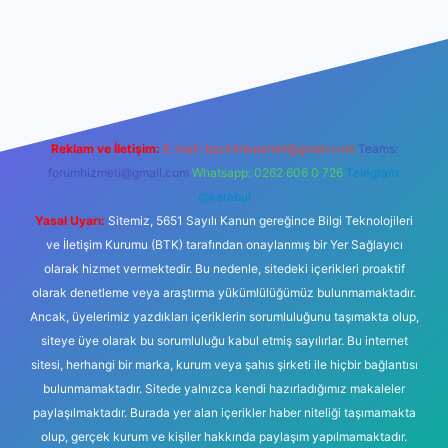
iriş
betexper yeni giriş
Reklam ve İletişim:
E-mail:
backlinkpaneli@gmail.com
Teams:
forumhizmeti@gmail.com
Whatsapp: 0262 606 0 726
Telegram:
@karabul
Yasal Uyarı:
Sitemiz, 5651 Sayılı Kanun gereğince Bilgi Teknolojileri
ve İletişim Kurumu (BTK) tarafından onaylanmış bir Yer Sağlayıcı
olarak hizmet vermektedir. Bu nedenle, sitedeki içerikleri proaktif
olarak denetleme veya araştırma yükümlülüğümüz bulunmamaktadır.
Ancak, üyelerimiz yazdıkları içeriklerin sorumluluğunu taşımakta olup,
siteye üye olarak bu sorumluluğu kabul etmiş sayılırlar. Bu internet
sitesi, herhangi bir marka, kurum veya şahıs şirketi ile hiçbir bağlantısı
bulunmamaktadır. Sitede yalnızca kendi hazırladığımız makaleler
paylaşılmaktadır. Burada yer alan içerikler haber niteliği taşımamakta
olup, gerçek kurum ve kişiler hakkında paylaşım yapılmamaktadır.