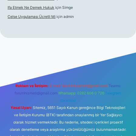
Ifa Etmek Ne Demek Hukuk
için
Simge
Celse Uygulaması Ücretli Mi
için
admin
etexper yeni giriş
Reklam ve İletişim:
E-mail:
backlinkpaneli@gmail.com
Teams:
forumhizmeti@gmail.com
Whatsapp: 0262 606 0 726
Telegram:
@karabul
Yasal Uyarı:
Sitemiz, 5651 Sayılı Kanun gereğince Bilgi Teknolojileri
ve İletişim Kurumu (BTK) tarafından onaylanmış bir Yer Sağlayıcı
olarak hizmet vermektedir. Bu nedenle, sitedeki içerikleri proaktif
olarak denetleme veya araştırma yükümlülüğümüz bulunmamaktadır.