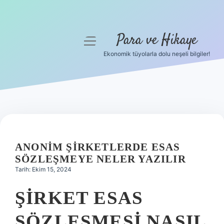
Para ve Hikaye
menüyü
aç
Ekonomik tüyolarla dolu neşeli bilgiler!
Anasayfa
Gizlilik Politikası
Yasal Uyarı
Hakkımızda
ANONIM ŞIRKETLERDE ESAS
SÖZLEŞMEYE NELER YAZILIR
Tarih: Ekim 15, 2024
ŞIRKET ESAS
SÖZLEŞMESI NASIL