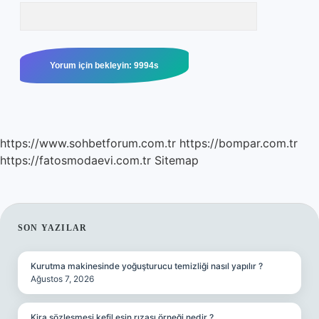
https://www.sohbetforum.com.tr
https://bompar.com.tr
https://fatosmodaevi.com.tr
Sitemap
SIDEBAR
SON YAZILAR
Kurutma makinesinde yoğuşturucu temizliği nasıl yapılır ?
Ağustos 7, 2026
Kira sözleşmesi kefil eşin rızası örneği nedir ?