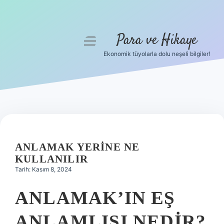
Para ve Hikaye
menüyü
aç
Ekonomik tüyolarla dolu neşeli bilgiler!
Anasayfa
Gizlilik Politikası
Yasal Uyarı
Hakkımızda
ANLAMAK YERINE NE
KULLANILIR
Tarih: Kasım 8, 2024
ANLAMAK’IN EŞ
ANLAMLISI NEDIR?