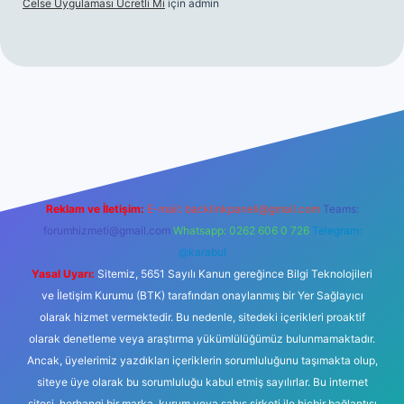
Celse Uygulaması Ücretli Mi
için
admin
iş
betexper yeni giriş
Reklam ve İletişim:
E-mail:
backlinkpaneli@gmail.com
Teams:
forumhizmeti@gmail.com
Whatsapp: 0262 606 0 726
Telegram:
@karabul
Yasal Uyarı:
Sitemiz, 5651 Sayılı Kanun gereğince Bilgi Teknolojileri
ve İletişim Kurumu (BTK) tarafından onaylanmış bir Yer Sağlayıcı
olarak hizmet vermektedir. Bu nedenle, sitedeki içerikleri proaktif
olarak denetleme veya araştırma yükümlülüğümüz bulunmamaktadır.
Ancak, üyelerimiz yazdıkları içeriklerin sorumluluğunu taşımakta olup,
siteye üye olarak bu sorumluluğu kabul etmiş sayılırlar. Bu internet
sitesi, herhangi bir marka, kurum veya şahıs şirketi ile hiçbir bağlantısı