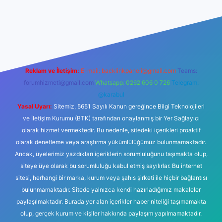
betexper yeni giriş
Reklam ve İletişim:
E-mail:
backlinkpaneli@gmail.com
Teams:
forumhizmeti@gmail.com
Whatsapp: 0262 606 0 726
Telegram:
@karabul
Yasal Uyarı:
Sitemiz, 5651 Sayılı Kanun gereğince Bilgi Teknolojileri
ve İletişim Kurumu (BTK) tarafından onaylanmış bir Yer Sağlayıcı
olarak hizmet vermektedir. Bu nedenle, sitedeki içerikleri proaktif
olarak denetleme veya araştırma yükümlülüğümüz bulunmamaktadır.
Ancak, üyelerimiz yazdıkları içeriklerin sorumluluğunu taşımakta olup,
siteye üye olarak bu sorumluluğu kabul etmiş sayılırlar. Bu internet
sitesi, herhangi bir marka, kurum veya şahıs şirketi ile hiçbir bağlantısı
bulunmamaktadır. Sitede yalnızca kendi hazırladığımız makaleler
paylaşılmaktadır. Burada yer alan içerikler haber niteliği taşımamakta
olup, gerçek kurum ve kişiler hakkında paylaşım yapılmamaktadır.