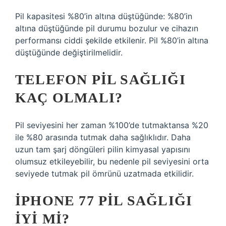
Pil kapasitesi %80’in altına düştüğünde: %80’in
altına düştüğünde pil durumu bozulur ve cihazın
performansı ciddi şekilde etkilenir. Pil %80’in altına
düştüğünde değiştirilmelidir.
TELEFON PIL SAĞLIĞI
KAÇ OLMALI?
Pil seviyesini her zaman %100’de tutmaktansa %20
ile %80 arasında tutmak daha sağlıklıdır. Daha
uzun tam şarj döngüleri pilin kimyasal yapısını
olumsuz etkileyebilir, bu nedenle pil seviyesini orta
seviyede tutmak pil ömrünü uzatmada etkilidir.
IPHONE 77 PIL SAĞLIĞI
IYI MI?