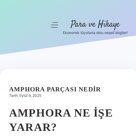
Para ve Hikaye
menüyü
aç
Ekonomik tüyolarla dolu neşeli bilgiler!
Anasayfa
Gizlilik Politikası
Yasal Uyarı
Hakkımızda
AMPHORA PARÇASI NEDIR
Tarih: Eylül 9, 2025
AMPHORA NE IŞE
YARAR?