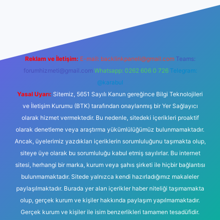
et giriş
betexper yeni giriş
Reklam ve İletişim:
E-mail:
backlinkpaneli@gmail.com
Teams:
forumhizmeti@gmail.com
Whatsapp: 0262 606 0 726
Telegram:
@karabul
Yasal Uyarı:
Sitemiz, 5651 Sayılı Kanun gereğince Bilgi Teknolojileri
ve İletişim Kurumu (BTK) tarafından onaylanmış bir Yer Sağlayıcı
olarak hizmet vermektedir. Bu nedenle, sitedeki içerikleri proaktif
olarak denetleme veya araştırma yükümlülüğümüz bulunmamaktadır.
Ancak, üyelerimiz yazdıkları içeriklerin sorumluluğunu taşımakta olup,
siteye üye olarak bu sorumluluğu kabul etmiş sayılırlar. Bu internet
sitesi, herhangi bir marka, kurum veya şahıs şirketi ile hiçbir bağlantısı
bulunmamaktadır. Sitede yalnızca kendi hazırladığımız makaleler
paylaşılmaktadır. Burada yer alan içerikler haber niteliği taşımamakta
olup, gerçek kurum ve kişiler hakkında paylaşım yapılmamaktadır.
Gerçek kurum ve kişiler ile isim benzerlikleri tamamen tesadüfidir.