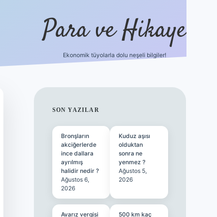
Para ve Hikaye
Ekonomik tüyolarla dolu neşeli bilgiler!
https://elexbetgiris.org/
hiltonbet giriş
b
SIDEBAR
SON YAZILAR
Bronşların
Kuduz aşısı
akciğerlerde
olduktan
ince dallara
sonra ne
ayrılmış
yenmez ?
halidir nedir ?
Ağustos 5,
Ağustos 6,
2026
2026
Avarız vergisi
500 km kaç