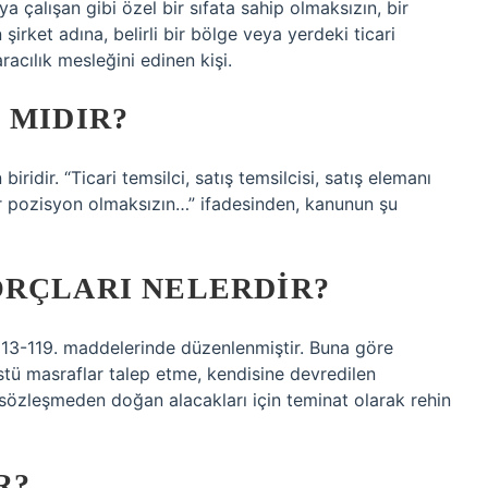
eya çalışan gibi özel bir sıfata sahip olmaksızın, bir
rket adına, belirli bir bölge veya yerdeki ticari
racılık mesleğini edinen kişi.
 MIDIR?
iridir. “Ticari temsilci, satış temsilcisi, satış elemanı
l bir pozisyon olmaksızın…” ifadesinden, kanunun şu
ORÇLARI NELERDIR?
3-119. maddelerinde düzenlenmiştir. Buna göre
stü masraflar talep etme, kendisine devredilen
 sözleşmeden doğan alacakları için teminat olarak rehin
R?