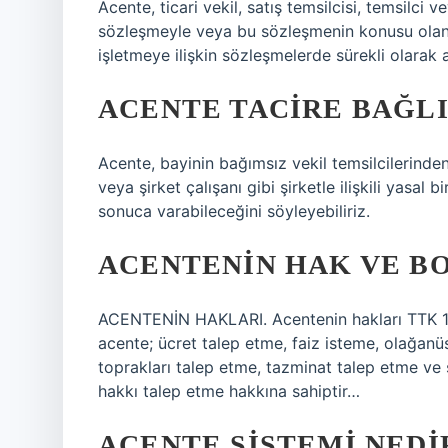
Acente, ticari vekil, satış temsilcisi, temsilci v
sözleşmeyle veya bu sözleşmenin konusu olan şi
işletmeye ilişkin sözleşmelerde sürekli olarak a
ACENTE TACIRE BAĞLI
Acente, bayinin bağımsız vekil temsilcilerinden b
veya şirket çalışanı gibi şirketle ilişkili yasa
sonuca varabileceğini söyleyebiliriz.
ACENTENIN HAK VE B
ACENTENİN HAKLARI. Acentenin hakları TTK 11
acente; ücret talep etme, faiz isteme, olağanü
toprakları talep etme, tazminat talep etme ve
hakkı talep etme hakkına sahiptir…
ACENTE SISTEMI NEDI