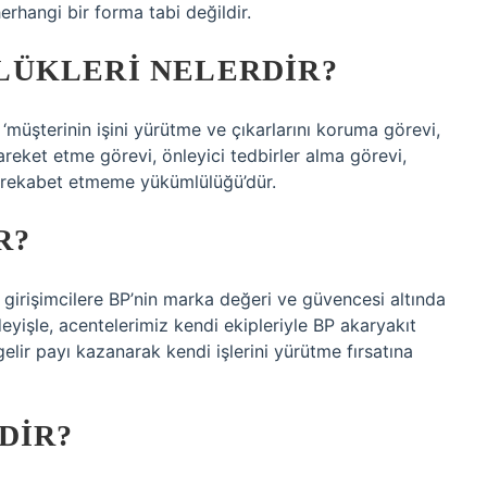
erhangi bir forma tabi değildir.
ÜKLERI NELERDIR?
 ‘müşterinin işini yürütme ve çıkarlarını koruma görevi,
areket etme görevi, önleyici tedbirler alma görevi,
 rekabet etmeme yükümlülüğü’dür.
R?
, girişimcilere BP’nin marka değeri ve güvencesi altında
deyişle, acentelerimiz kendi ekipleriyle BP akaryakıt
gelir payı kazanarak kendi işlerini yürütme fırsatına
DIR?