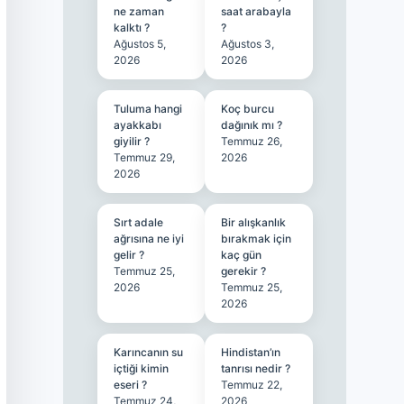
ne zaman
saat arabayla
kalktı ?
?
Ağustos 5,
Ağustos 3,
2026
2026
Tuluma hangi
Koç burcu
ayakkabı
dağınık mı ?
giyilir ?
Temmuz 26,
Temmuz 29,
2026
2026
Sırt adale
Bir alışkanlık
ağrısına ne iyi
bırakmak için
gelir ?
kaç gün
Temmuz 25,
gerekir ?
2026
Temmuz 25,
2026
Karıncanın su
Hindistan’ın
içtiği kimin
tanrısı nedir ?
eseri ?
Temmuz 22,
Temmuz 24,
2026