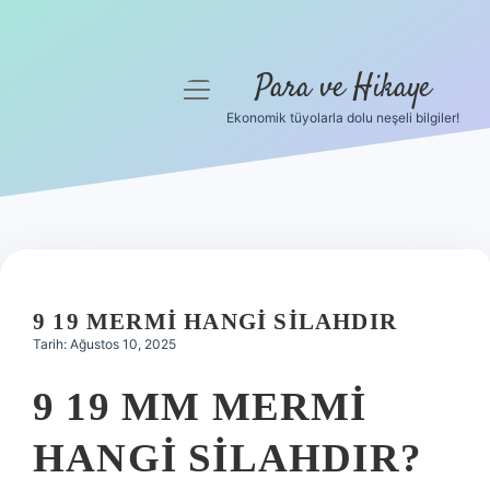
Para ve Hikaye
menüyü
aç
Ekonomik tüyolarla dolu neşeli bilgiler!
Anasayfa
Gizlilik Politikası
Yasal Uyarı
Hakkımızda
9 19 MERMI HANGI SILAHDIR
Tarih: Ağustos 10, 2025
9 19 MM MERMI
HANGI SILAHDIR?