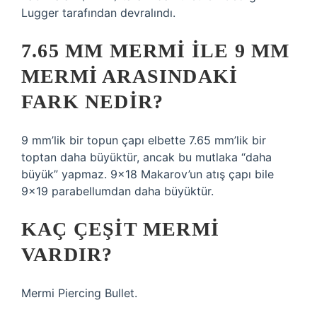
Lugger tarafından devralındı.
7.65 MM MERMI ILE 9 MM
MERMI ARASINDAKI
FARK NEDIR?
9 mm’lik bir topun çapı elbette 7.65 mm’lik bir
toptan daha büyüktür, ancak bu mutlaka “daha
büyük” yapmaz. 9×18 Makarov’un atış çapı bile
9×19 parabellumdan daha büyüktür.
KAÇ ÇEŞIT MERMI
VARDIR?
Mermi Piercing Bullet.