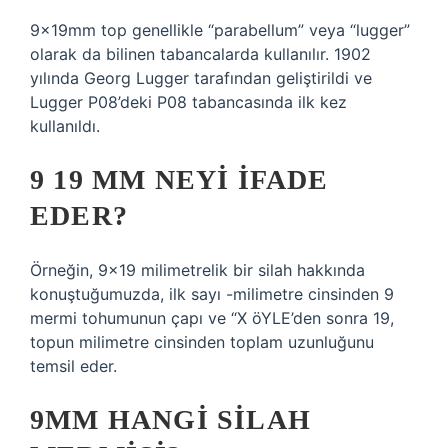
9x19mm top genellikle “parabellum” veya “lugger”
olarak da bilinen tabancalarda kullanılır. 1902
yılında Georg Lugger tarafından geliştirildi ve
Lugger P08’deki P08 tabancasında ilk kez
kullanıldı.
9 19 MM NEYI IFADE
EDER?
Örneğin, 9×19 milimetrelik bir silah hakkında
konuştuğumuzda, ilk sayı -milimetre cinsinden 9
mermi tohumunun çapı ve “X öYLE’den sonra 19,
topun milimetre cinsinden toplam uzunluğunu
temsil eder.
9MM HANGI SILAH