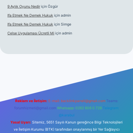
9 Aylık Oyunu Nedir
için
Özgür
Ifa Etmek Ne Demek Hukuk
için
admin
Ifa Etmek Ne Demek Hukuk
için
Simge
Celse Uygulaması Ücretli Mi
için
admin
 giriş
betexper yeni giriş
Reklam ve İletişim:
E-mail:
backlinkpaneli@gmail.com
Teams:
forumhizmeti@gmail.com
Whatsapp: 0262 606 0 726
Telegram:
@karabul
Yasal Uyarı:
Sitemiz, 5651 Sayılı Kanun gereğince Bilgi Teknolojileri
ve İletişim Kurumu (BTK) tarafından onaylanmış bir Yer Sağlayıcı