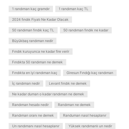
1 randıman kaç gramdır
1 randıman kaç TL
2024 fındık Fiyatı Ne Kadar Olacak
50 randıman fındık kaç TL
50 randıman fındık ne kadar
Büyükbaş randıman nedir
Fındık kuruyunca ne kadar fire verir
Fındıkta 50 randıman ne demek
Fındıkta en iyi randıman kaç
Giresun Fındığı kaç randıman
İç randıman nedir
Levant fındık ne demek
Ne kadar duman o kadar randıman ne demek
Randıman hesabı nedir
Randıman ne demek
Randıman oranı ne demek
Randuman nasıl hesaplanır
Un randımanı nasıl hesaplanır
Yüksek randımanlı un nedir