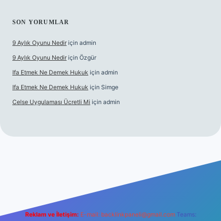
SON YORUMLAR
9 Aylık Oyunu Nedir
için
admin
9 Aylık Oyunu Nedir
için
Özgür
Ifa Etmek Ne Demek Hukuk
için
admin
Ifa Etmek Ne Demek Hukuk
için
Simge
Celse Uygulaması Ücretli Mi
için
admin
ş
betexper yeni giriş
Reklam ve İletişim:
E-mail:
backlinkpaneli@gmail.com
Teams: