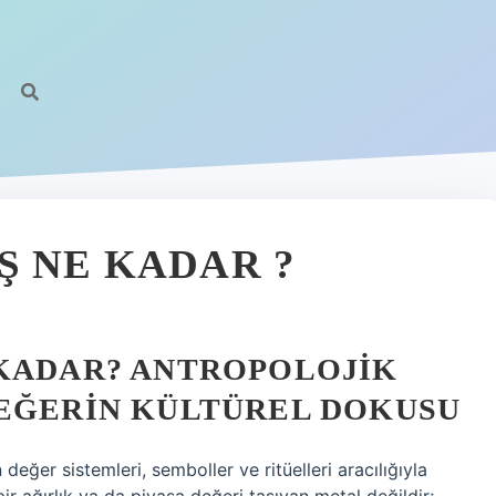
Ş NE KADAR ?
 KADAR? ANTROPOLOJIK
DEĞERIN KÜLTÜREL DOKUSU
 değer sistemleri, semboller ve ritüelleri aracılığıyla