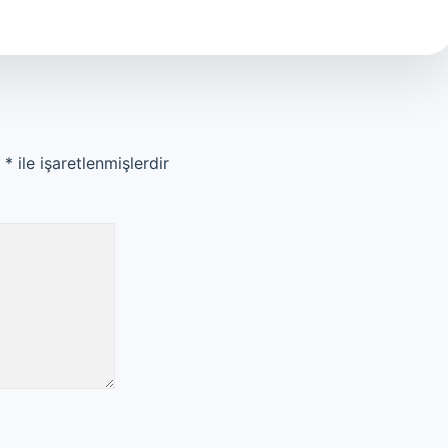
r
*
ile işaretlenmişlerdir