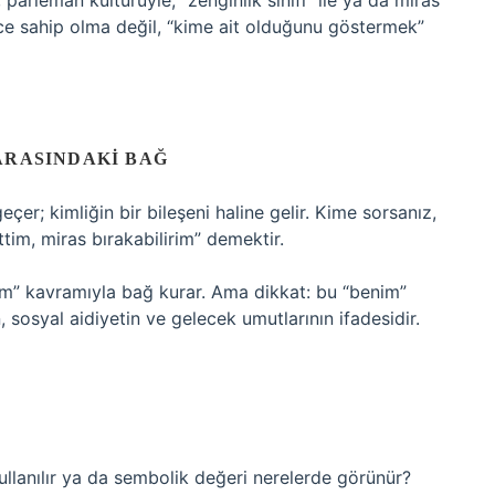
 parleman kültürüyle, “zenginlik sınıfı” ile ya da miras
ece sahip olma değil, “kime ait olduğunu göstermek”
ARASINDAKI BAĞ
er; kimliğin bir bileşeni haline gelir. Kime sorsanız,
im, miras bırakabilirim” demektir.
” kavramıyla bağ kurar. Ama dikkat: bu “benim”
, sosyal aidiyetin ve gelecek umutlarının ifadesidir.
ullanılır ya da sembolik değeri nerelerde görünür?