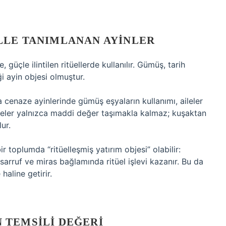
LLE TANIMLANAN AYINLER
e, güçle ilintilen ritüellerde kullanılır. Gümüş, tarih
i ayin objesi olmuştur.
a cenaze ayinlerinde gümüş eşyaların kullanımı, aileler
bjeler yalnızca maddi değer taşımakla kalmaz; kuşaktan
ur.
toplumda “ritüelleşmiş yatırım objesi” olabilir:
rruf ve miras bağlamında ritüel işlevi kazanır. Bu da
haline getirir.
 TEMSILI DEĞERI