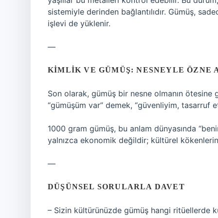
yaşlılar bu metalleri kontrol edebilir. Bu durum,
sistemiyle derinden bağlantılıdır. Gümüş, sad
işlevi de yüklenir.
—
KIMLIK VE GÜMÜŞ: NESNEYLE ÖZNE 
Son olarak, gümüş bir nesne olmanın ötesine geç
“gümüşüm var” demek, “güvenliyim, tasarruf ett
1000 gram gümüş, bu anlam dünyasında “benim
yalnızca ekonomik değildir; kültürel kökenlerin
—
DÜŞÜNSEL SORULARLA DAVET
– Sizin kültürünüzde gümüş hangi ritüellerde k