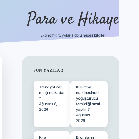
Para ve Hikaye
Ekonomik tüyolarla dolu neşeli bilgiler!
https://elexbetgiris.org/
hiltonbet giriş
be
SIDEBAR
SON YAZILAR
Trendyol kâr
Kurutma
marjı ne kadar
makinesinde
?
yoğuşturucu
Ağustos 8,
temizliği nasıl
2026
yapılır ?
Ağustos 7,
2026
Kira
Bronşların