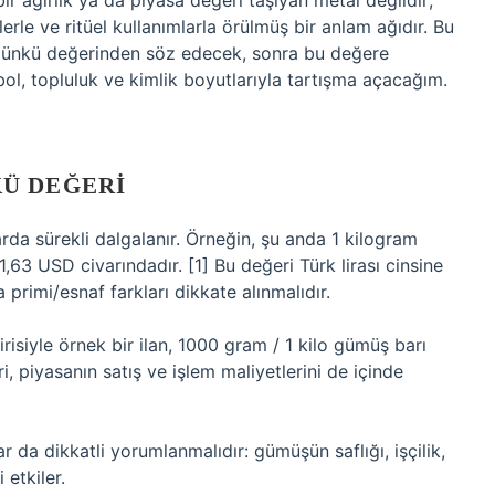
 ağırlık ya da piyasa değeri taşıyan metal değildir;
lerle ve ritüel kullanımlarla örülmüş bir anlam ağıdır. Bu
ünkü değerinden söz edecek, sonra bu değere
ol, topluluk ve kimlik boyutlarıyla tartışma açacağım.
Ü DEĞERI
da sürekli dalgalanır. Örneğin, şu anda 1 kilogram
63 USD civarındadır. [1] Bu değeri Türk lirası cinsine
 primi/esnaf farkları dikkate alınmalıdır.
isiyle örnek bir ilan, 1000 gram / 1 kilo gümüş barı
, piyasanın satış ve işlem maliyetlerini de içinde
da dikkatli yorumlanmalıdır: gümüşün saflığı, işçilik,
 etkiler.