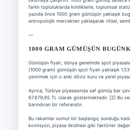
okumaya çalışırım. 1000 gram gümüş sadece bir
farklı topluluklarda kimliklerle, toplumsal statü
yazıda önce 1000 gram gümüşün yaklaşık bug
antropolojik mercekten yaklaşarak ritüel, semb
—
1000 GRAM GÜMÜŞÜN BUGÜNK
Gümüşün fiyatı, dünya genelinde spot piyasalar
(1000 gram) gümüşün spot fiyatı yaklaşık 1.531,
çevirmek için o anki döviz kuru ve yerel piyasa
Ayrıca, Türkiye piyasasında saf gümüş bar çevir
67.679,65 TL olarak göstermektedir. [2] Bu veri
barındıran bir referanstır.
Bu rakamlar somut bir başlangıç sunduğu kadar 
komisyon, piyasa likiditesi gibi faktörler değeri