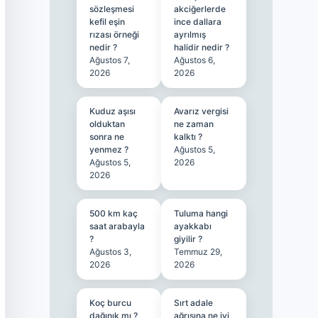
sözleşmesi
akciğerlerde
kefil eşin
ince dallara
rızası örneği
ayrılmış
nedir ?
halidir nedir ?
Ağustos 7,
Ağustos 6,
2026
2026
Kuduz aşısı
Avarız vergisi
olduktan
ne zaman
sonra ne
kalktı ?
yenmez ?
Ağustos 5,
Ağustos 5,
2026
2026
500 km kaç
Tuluma hangi
saat arabayla
ayakkabı
?
giyilir ?
Ağustos 3,
Temmuz 29,
2026
2026
Koç burcu
Sırt adale
dağınık mı ?
ağrısına ne iyi