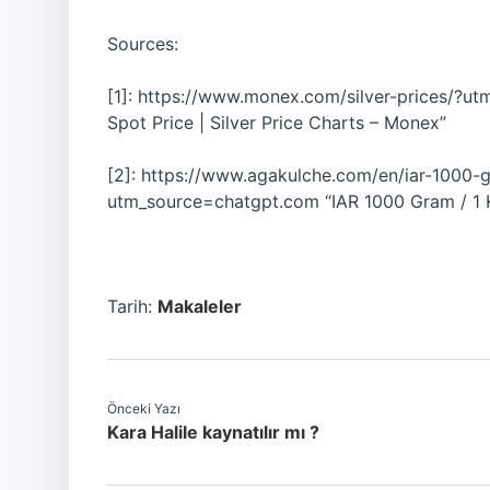
Sources:
[1]: https://www.monex.com/silver-prices/?utm
Spot Price | Silver Price Charts – Monex”
[2]: https://www.agakulche.com/en/iar-1000-gr
utm_source=chatgpt.com “IAR 1000 Gram / 1 Kil
Tarih:
Makaleler
Önceki Yazı
Kara Halile kaynatılır mı ?