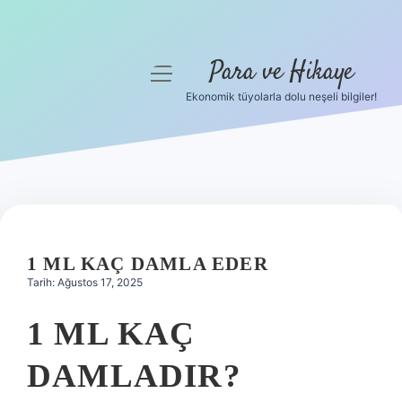
Para ve Hikaye
menüyü
aç
Ekonomik tüyolarla dolu neşeli bilgiler!
Anasayfa
Gizlilik Politikası
Yasal Uyarı
Hakkımızda
1 ML KAÇ DAMLA EDER
Tarih: Ağustos 17, 2025
1 ML KAÇ
DAMLADIR?