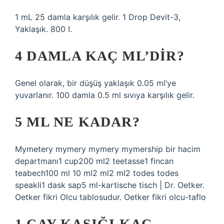
1 mL 25 damla karşılık gelir. 1 Drop Devit-3,
Yaklaşık. 800 I.
4 DAMLA KAÇ ML’DIR?
Genel olarak, bir düşüş yaklaşık 0.05 ml’ye
yuvarlanır. 100 damla 0.5 ml sıvıya karşılık gelir.
5 ML NE KADAR?
Mymetery mymery mymery mymership bir hacim
departmanı1 cup200 ml2 teetasse1 fincan
teabech100 ml 10 ml2 ml2 ml2 todes todes
speakli1 dask sap5 ml-kartische tisch | Dr. Oetker.
Oetker fikri Olcu tablosudur. Oetker fikri olcu-taflo
1 ÇAY KAŞIĞI KAÇ