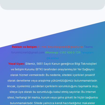
iriş
betexper yeni giriş
Reklam ve İletişim:
E-mail:
backlinkpaneli@gmail.com
Teams:
forumhizmeti@gmail.com
Whatsapp: 0262 606 0 726
Telegram:
@karabul
Yasal Uyarı:
Sitemiz, 5651 Sayılı Kanun gereğince Bilgi Teknolojileri
ve İletişim Kurumu (BTK) tarafından onaylanmış bir Yer Sağlayıcı
olarak hizmet vermektedir. Bu nedenle, sitedeki içerikleri proaktif
olarak denetleme veya araştırma yükümlülüğümüz bulunmamaktadır.
Ancak, üyelerimiz yazdıkları içeriklerin sorumluluğunu taşımakta olup,
siteye üye olarak bu sorumluluğu kabul etmiş sayılırlar. Bu internet
sitesi, herhangi bir marka, kurum veya şahıs şirketi ile hiçbir bağlantısı
bulunmamaktadır. Sitede yalnızca kendi hazırladığımız makaleler