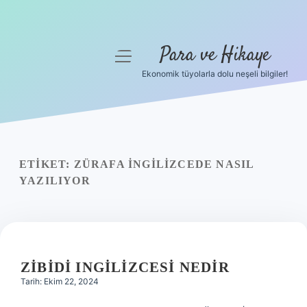
Para ve Hikaye
menüyü
aç
Ekonomik tüyolarla dolu neşeli bilgiler!
Anasayfa
Gizlilik Politikası
Yasal Uyarı
ETIKET:
ZÜRAFA INGILIZCEDE NASIL
YAZILIYOR
Hakkımızda
ZIBIDI INGILIZCESI NEDIR
Tarih: Ekim 22, 2024