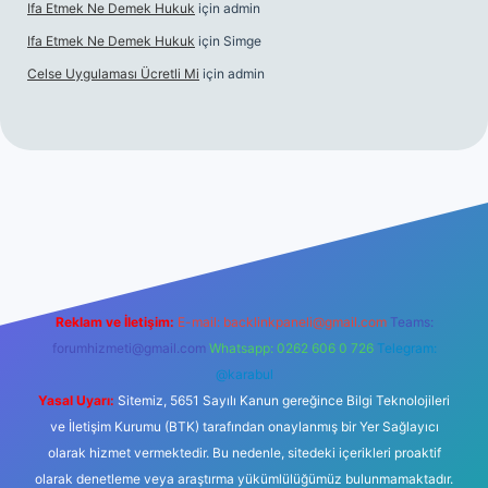
Ifa Etmek Ne Demek Hukuk
için
admin
Ifa Etmek Ne Demek Hukuk
için
Simge
Celse Uygulaması Ücretli Mi
için
admin
iltonbet giriş
betexper yeni giriş
Reklam ve İletişim:
E-mail:
backlinkpaneli@gmail.com
Teams:
forumhizmeti@gmail.com
Whatsapp: 0262 606 0 726
Telegram:
@karabul
Yasal Uyarı:
Sitemiz, 5651 Sayılı Kanun gereğince Bilgi Teknolojileri
ve İletişim Kurumu (BTK) tarafından onaylanmış bir Yer Sağlayıcı
olarak hizmet vermektedir. Bu nedenle, sitedeki içerikleri proaktif
olarak denetleme veya araştırma yükümlülüğümüz bulunmamaktadır.