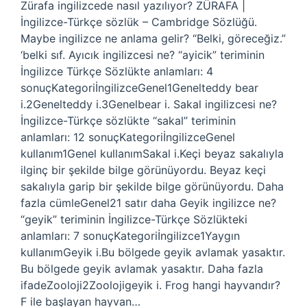
Zürafa ingilizcede nasıl yazılıyor? ZÜRAFA |
İngilizce-Türkçe sözlük – Cambridge Sözlüğü.
Maybe ingilizce ne anlama gelir? “Belki, göreceğiz.”
‘belki sıf. Ayıcık ingilizcesi ne? “ayicik” teriminin
İngilizce Türkçe Sözlükte anlamları: 4
sonuçKategoriİngilizceGenel1Genelteddy bear
i.2Genelteddy i.3Genelbear i. Sakal ingilizcesi ne?
İngilizce-Türkçe sözlükte “sakal” teriminin
anlamları: 12 sonuçKategoriİngilizceGenel
kullanım1Genel kullanımSakal i.Keçi beyaz sakalıyla
ilginç bir şekilde bilge görünüyordu. Beyaz keçi
sakalıyla garip bir şekilde bilge görünüyordu. Daha
fazla cümleGenel21 satır daha Geyik ingilizce ne?
“geyik” teriminin İngilizce-Türkçe Sözlükteki
anlamları: 7 sonuçKategoriİngilizce1Yaygın
kullanımGeyik i.Bu bölgede geyik avlamak yasaktır.
Bu bölgede geyik avlamak yasaktır. Daha fazla
ifadeZooloji2Zoolojigeyik i. Frog hangi hayvandır?
F ile başlayan hayvan…