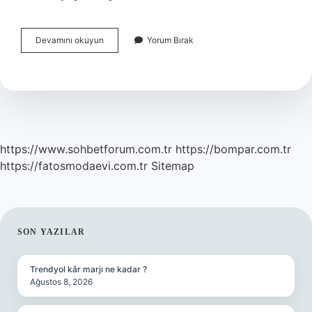
Zibidi
Devamını okuyun
Yorum Bırak
Ingilizcesi
Nedir
https://www.sohbetforum.com.tr
https://bompar.com.tr
https://fatosmodaevi.com.tr
Sitemap
SIDEBAR
SON YAZILAR
Trendyol kâr marjı ne kadar ?
Ağustos 8, 2026