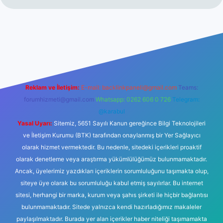
iltonbet giriş
betexper yeni giriş
Reklam ve İletişim:
E-mail:
backlinkpaneli@gmail.com
Teams:
forumhizmeti@gmail.com
Whatsapp: 0262 606 0 726
Telegram:
@karabul
Yasal Uyarı:
Sitemiz, 5651 Sayılı Kanun gereğince Bilgi Teknolojileri
ve İletişim Kurumu (BTK) tarafından onaylanmış bir Yer Sağlayıcı
olarak hizmet vermektedir. Bu nedenle, sitedeki içerikleri proaktif
olarak denetleme veya araştırma yükümlülüğümüz bulunmamaktadır.
Ancak, üyelerimiz yazdıkları içeriklerin sorumluluğunu taşımakta olup,
siteye üye olarak bu sorumluluğu kabul etmiş sayılırlar. Bu internet
sitesi, herhangi bir marka, kurum veya şahıs şirketi ile hiçbir bağlantısı
bulunmamaktadır. Sitede yalnızca kendi hazırladığımız makaleler
paylaşılmaktadır. Burada yer alan içerikler haber niteliği taşımamakta