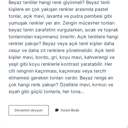
Beyaz tenliler hangi renk giyinmeli? Beyaz tenli
kişilere en çok yakışan renkler arasında pastel
tonlar, açık mavi, lavanta ve pudra pembesi gibi
yumuşak renkler yer alır. Zengin mücevher tonları
beyaz tenin zarafetini vurgularken, sıcak ve toprak
tonlarından kaçınmanız önerilir. Açık tenlilere hangi
renkler yakışır? Beyaz veya açık tenli kişiler daha
cesur ve daha zıt renklere yönelmelidir. Açık tenli
kişiler mavi, bordo, gri, koyu mavi, kahverengi ve
yeşil gibi koyu renklerle kontrast yaratabilir. Her
cilt renginin kaçınması, kaçınması veya tercih
etmemesi gereken tonları vardır. Beyaz renge en
çok hangi renk yakışır? Özellikle mavi, kırmızı ve
siyah gibi güçlü tonlarla, her tona…
Beyaz
Devamını okuyun
Yorum Bırak
Ten
Hangi
Renk