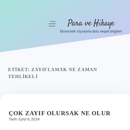
Para ve Hikaye
menüyü
aç
Ekonomik tüyolarla dolu neşeli bilgiler!
Anasayfa
Gizlilik Politikası
Yasal Uyarı
ETIKET:
ZAYIFLAMAK NE ZAMAN
TEHLIKELI
Hakkımızda
ÇOK ZAYIF OLURSAK NE OLUR
Tarih: Eylül 9, 2024