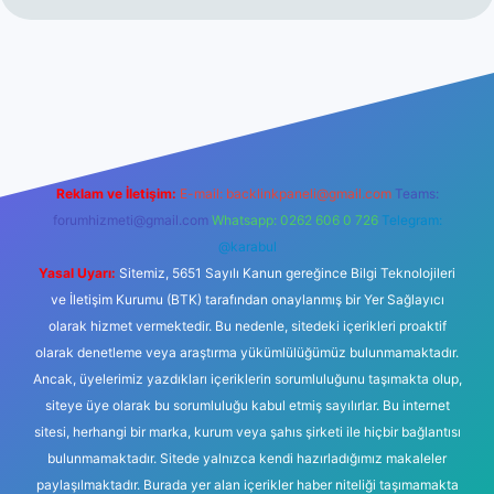
iltonbet giriş
betexper yeni giriş
Reklam ve İletişim:
E-mail:
backlinkpaneli@gmail.com
Teams:
forumhizmeti@gmail.com
Whatsapp: 0262 606 0 726
Telegram:
@karabul
Yasal Uyarı:
Sitemiz, 5651 Sayılı Kanun gereğince Bilgi Teknolojileri
ve İletişim Kurumu (BTK) tarafından onaylanmış bir Yer Sağlayıcı
olarak hizmet vermektedir. Bu nedenle, sitedeki içerikleri proaktif
olarak denetleme veya araştırma yükümlülüğümüz bulunmamaktadır.
Ancak, üyelerimiz yazdıkları içeriklerin sorumluluğunu taşımakta olup,
siteye üye olarak bu sorumluluğu kabul etmiş sayılırlar. Bu internet
sitesi, herhangi bir marka, kurum veya şahıs şirketi ile hiçbir bağlantısı
bulunmamaktadır. Sitede yalnızca kendi hazırladığımız makaleler
paylaşılmaktadır. Burada yer alan içerikler haber niteliği taşımamakta