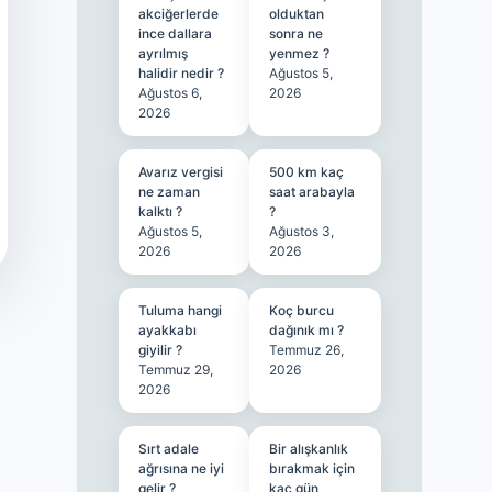
akciğerlerde
olduktan
ince dallara
sonra ne
ayrılmış
yenmez ?
halidir nedir ?
Ağustos 5,
Ağustos 6,
2026
2026
Avarız vergisi
500 km kaç
ne zaman
saat arabayla
kalktı ?
?
Ağustos 5,
Ağustos 3,
2026
2026
Tuluma hangi
Koç burcu
ayakkabı
dağınık mı ?
giyilir ?
Temmuz 26,
Temmuz 29,
2026
2026
Sırt adale
Bir alışkanlık
ağrısına ne iyi
bırakmak için
gelir ?
kaç gün