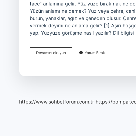
face” anlamına gelir. Yüz yüze bırakmak ne 
Yüzün anlamı ne demek? Yüz veya çehre, canlılar
burun, yanaklar, ağız ve çeneden oluşur. Çehre,
vermek deyimi ne anlama gelir? [1] Aşırı hoşgörü
yap. Yüzyüze görüşme nasıl yazılır? Dil bilgisi
Yüz
Devamını okuyun
Yorum Bırak
Yüze
Bakıyoruz
Ne
Demek
https://www.sohbetforum.com.tr
https://bompar.c