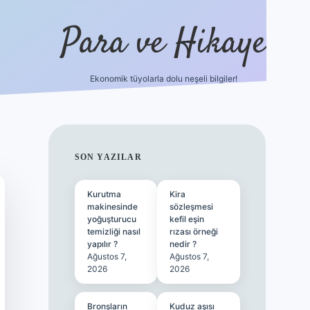
Para ve Hikaye
Ekonomik tüyolarla dolu neşeli bilgiler!
https://elexbetgiris.org/
hiltonbet 
SIDEBAR
SON YAZILAR
Kurutma
Kira
makinesinde
sözleşmesi
yoğuşturucu
kefil eşin
temizliği nasıl
rızası örneği
yapılır ?
nedir ?
Ağustos 7,
Ağustos 7,
2026
2026
Bronşların
Kuduz aşısı