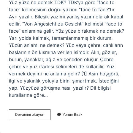
Yüz yüze ne demek TDK? TDK’ya göre “face to
face” kelimesinin doğru yazımı “face to face”tir.
Ayrı yazılır. Bileşik yazımı yanlış yazım olarak kabul
edilir. “Von Angesicht zu Gesicht” kelimesi “face to
face” anlamına gelir. Yüz yüze bırakmak ne demek?
Yarı yolda kalmak, tamamlanmamış bir durum.
Yüzün anlamı ne demek? Yüz veya çehre, canlıların
başlarının ön kısmına verilen isimdir. Alın, gözler,
burun, yanaklar, ağız ve çeneden oluşur. Çehre,
çehre ve yüz ifadesi kelimeleri de kullanılır. Yüz
vermek deyimi ne anlama gelir? [1] Aşırı hoşgörü,
ilgi ve yakınlık yoluyla birini şımartmak. İstediğini
yap. Yüzyüze görüşme nasıl yazılır? Dil bilgisi
kurallarına göre…
Yüz
Devamını okuyun
Yorum Bırak
Yüze
Bakıyoruz
Ne