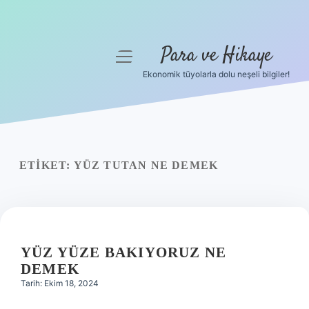
Para ve Hikaye
menüyü
aç
Ekonomik tüyolarla dolu neşeli bilgiler!
Anasayfa
Gizlilik Politikası
Yasal Uyarı
ETIKET:
YÜZ TUTAN NE DEMEK
Hakkımızda
YÜZ YÜZE BAKIYORUZ NE
DEMEK
Tarih: Ekim 18, 2024