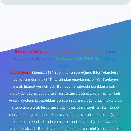
hiltonbet giriş
betexper yeni giriş
Reklam ve İletişim:
E-mail:
backlinkpaneli@gmail.com
Teams:
forumhizmeti@gmail.com
Whatsapp: 0262 606 0 726
Telegram:
@karabul
Yasal Uyarı:
Sitemiz, 5651 Sayılı Kanun gereğince Bilgi Teknolojileri
ve İletişim Kurumu (BTK) tarafından onaylanmış bir Yer Sağlayıcı
olarak hizmet vermektedir. Bu nedenle, sitedeki içerikleri proaktif
olarak denetleme veya araştırma yükümlülüğümüz bulunmamaktadır.
Ancak, üyelerimiz yazdıkları içeriklerin sorumluluğunu taşımakta olup,
siteye üye olarak bu sorumluluğu kabul etmiş sayılırlar. Bu internet
sitesi, herhangi bir marka, kurum veya şahıs şirketi ile hiçbir bağlantısı
bulunmamaktadır. Sitede yalnızca kendi hazırladığımız makaleler
paylaşılmaktadır. Burada yer alan içerikler haber niteliği taşımamakta