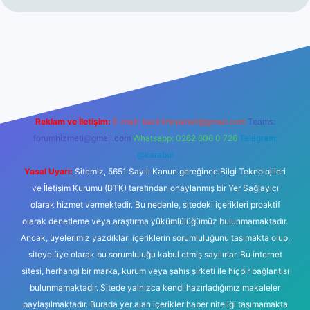
iltonbet giriş
betexper yeni giriş
Reklam ve İletişim:
E-mail:
backlinkpaneli@gmail.com
Teams:
forumhizmeti@gmail.com
Whatsapp: 0262 606 0 726
Telegram:
@karabul
Yasal Uyarı:
Sitemiz, 5651 Sayılı Kanun gereğince Bilgi Teknolojileri
ve İletişim Kurumu (BTK) tarafından onaylanmış bir Yer Sağlayıcı
olarak hizmet vermektedir. Bu nedenle, sitedeki içerikleri proaktif
olarak denetleme veya araştırma yükümlülüğümüz bulunmamaktadır.
Ancak, üyelerimiz yazdıkları içeriklerin sorumluluğunu taşımakta olup,
siteye üye olarak bu sorumluluğu kabul etmiş sayılırlar. Bu internet
sitesi, herhangi bir marka, kurum veya şahıs şirketi ile hiçbir bağlantısı
bulunmamaktadır. Sitede yalnızca kendi hazırladığımız makaleler
paylaşılmaktadır. Burada yer alan içerikler haber niteliği taşımamakta