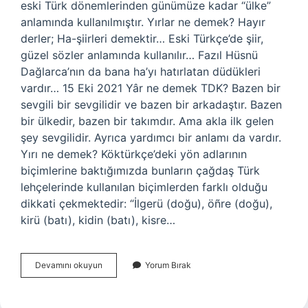
eski Türk dönemlerinden günümüze kadar “ülke”
anlamında kullanılmıştır. Yırlar ne demek? Hayır
derler; Ha-şiirleri demektir… Eski Türkçe’de şiir,
güzel sözler anlamında kullanılır… Fazıl Hüsnü
Dağlarca’nın da bana ha’yı hatırlatan düdükleri
vardır… 15 Eki 2021 Yâr ne demek TDK? Bazen bir
sevgili bir sevgilidir ve bazen bir arkadaştır. Bazen
bir ülkedir, bazen bir takımdır. Ama akla ilk gelen
şey sevgilidir. Ayrıca yardımcı bir anlamı da vardır.
Yırı ne demek? Köktürkçe’deki yön adlarının
biçimlerine baktığımızda bunların çağdaş Türk
lehçelerinde kullanılan biçimlerden farklı olduğu
dikkati çekmektedir: “İlgerü (doğu), öñre (doğu),
kirü (batı), kidin (batı), kisre…
Yır
Devamını okuyun
Yorum Bırak
Söylemek
Ne
Demek