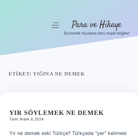
Para ve Hikaye
menüyü
aç
Ekonomik tüyolarla dolu neşeli bilgiler!
Anasayfa
Gizlilik Politikası
Yasal Uyarı
ETIKET:
YIĞINA NE DEMEK
Hakkımızda
YIR SÖYLEMEK NE DEMEK
Tarih: Aralık 9, 2024
Yır ne demek eski Türkçe? Türkçede “yer” kelimesi