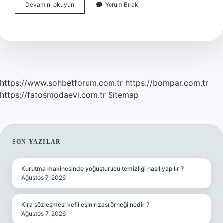
İYimser
Devamını okuyun
Yorum Bırak
Pesimist
Ne
Demek
https://www.sohbetforum.com.tr
https://bompar.com.tr
https://fatosmodaevi.com.tr
Sitemap
SIDEBAR
SON YAZILAR
Kurutma makinesinde yoğuşturucu temizliği nasıl yapılır ?
Ağustos 7, 2026
Kira sözleşmesi kefil eşin rızası örneği nedir ?
Ağustos 7, 2026