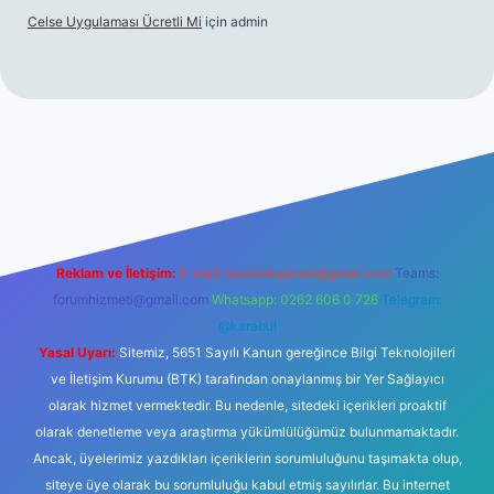
Celse Uygulaması Ücretli Mi
için
admin
iltonbet giriş
betexper yeni giriş
Reklam ve İletişim:
E-mail:
backlinkpaneli@gmail.com
Teams:
forumhizmeti@gmail.com
Whatsapp: 0262 606 0 726
Telegram:
@karabul
Yasal Uyarı:
Sitemiz, 5651 Sayılı Kanun gereğince Bilgi Teknolojileri
ve İletişim Kurumu (BTK) tarafından onaylanmış bir Yer Sağlayıcı
olarak hizmet vermektedir. Bu nedenle, sitedeki içerikleri proaktif
olarak denetleme veya araştırma yükümlülüğümüz bulunmamaktadır.
Ancak, üyelerimiz yazdıkları içeriklerin sorumluluğunu taşımakta olup,
siteye üye olarak bu sorumluluğu kabul etmiş sayılırlar. Bu internet