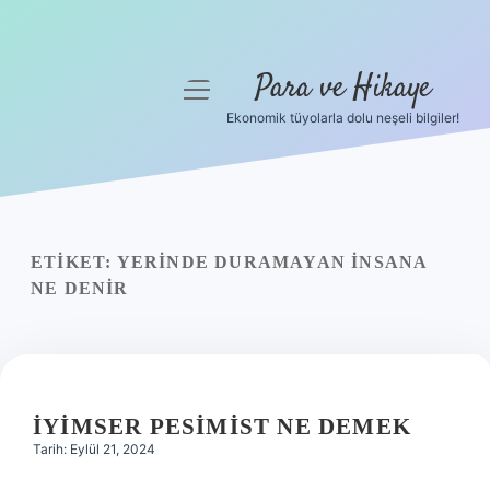
Para ve Hikaye
menüyü
aç
Ekonomik tüyolarla dolu neşeli bilgiler!
Anasayfa
Gizlilik Politikası
Yasal Uyarı
ETIKET:
YERINDE DURAMAYAN INSANA
NE DENIR
Hakkımızda
İYIMSER PESIMIST NE DEMEK
Tarih: Eylül 21, 2024