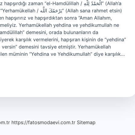
aman “el-Hamdülillah / الْحَمْدُ لِلَّهِ” (Allah’a
يَر” (Allah sana rahmet etsin)
n hapşırırız ve hapşırdıktan sonra “Aman Allahım,
demeliyiz. Yerhamükellah yehdina ve yehdikumullah ne
dülillah” demesini, orada bulunanların da
yerek karşılık vermelerini, hapşıran kişinin de “yehdina”
 versin” demesini tavsiye etmiştir. Yerhamükellah
ilen müminin “Yehdina ve Yehdikumullah” diye karşılık…
om.tr
https://fatosmodaevi.com.tr
Sitemap