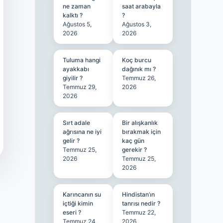
ne zaman
saat arabayla
kalktı ?
?
Ağustos 5,
Ağustos 3,
2026
2026
Tuluma hangi
Koç burcu
ayakkabı
dağınık mı ?
giyilir ?
Temmuz 26,
Temmuz 29,
2026
2026
Sırt adale
Bir alışkanlık
ağrısına ne iyi
bırakmak için
gelir ?
kaç gün
Temmuz 25,
gerekir ?
2026
Temmuz 25,
2026
Karıncanın su
Hindistan’ın
içtiği kimin
tanrısı nedir ?
eseri ?
Temmuz 22,
Temmuz 24,
2026