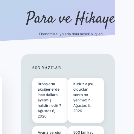
Para ve Hikaye
Ekonomik tüyolarla dolu neşeli bilgiler!
https://elexbetgiris.org/
hiltonbet
SIDEBAR
SON YAZILAR
Bronşların
Kuduz aşısı
akciğerlerde
olduktan
ince dallara
sonra ne
ayrılmış
yenmez ?
halidir nedir ?
Ağustos 5,
Ağustos 6,
2026
2026
Avarız vergisi
500 km kaç