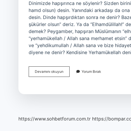
Dinimizde hapşırınca ne söylenir? Sizden biriniz hapşırdığı z
hamd olsun) desin. Yanındaki arkadaşı da ona “Yerhamükellah / ْحَمُكَ اللَّه
desin. Dinde hapşırdıktan sonra ne denir? Baze
şükürler olsun” deriz. Ya da “Elhamdülillah!” 
demek? Peygamber, hapşıran Müslümanın “elham
“yerhamükellah / Allah sana merhamet etsin” di
ve “yehdikumullah / Allah sana ve bize hidayet
diyene ne denir? Kendisine Yerhamükellah den
Hapşırdıktan
Devamını okuyun
Yorum Bırak
Sonra
Dinen
Ne
Denir
https://www.sohbetforum.com.tr
https://bompar.c