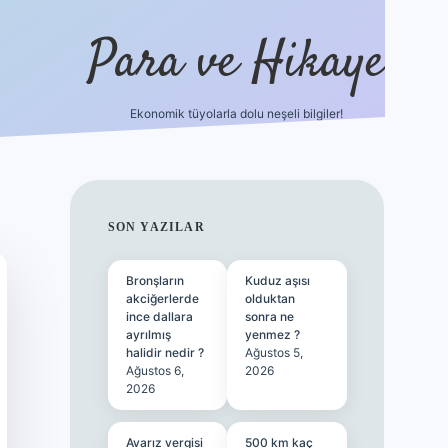
Para ve Hikaye
Ekonomik tüyolarla dolu neşeli bilgiler!
https://elexbetgiris.org/
hiltonbet g
SIDEBAR
SON YAZILAR
Bronşların
Kuduz aşısı
akciğerlerde
olduktan
ince dallara
sonra ne
ayrılmış
yenmez ?
halidir nedir ?
Ağustos 5,
Ağustos 6,
2026
2026
Avarız vergisi
500 km kaç