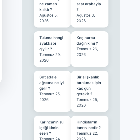
ne zaman
saat arabayla
kalktı ?
?
Ağustos 5,
Ağustos 3,
2026
2026
Tuluma hangi
Koç burcu
ayakkabı
dağınık mı ?
giyilir ?
Temmuz 26,
Temmuz 29,
2026
2026
Sırt adale
Bir alışkanlık
ağrısına ne iyi
bırakmak için
gelir ?
kaç gün
Temmuz 25,
gerekir ?
2026
Temmuz 25,
2026
Karıncanın su
Hindistan’ın
içtiği kimin
tanrısı nedir ?
eseri ?
Temmuz 22,
Temmuz 24,
2026