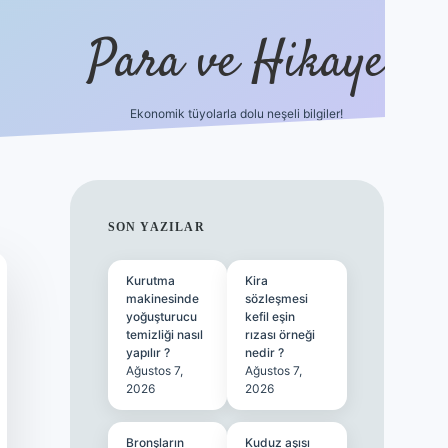
Para ve Hikaye
Ekonomik tüyolarla dolu neşeli bilgiler!
https://elexbetgiris.org/
hiltonbet
SIDEBAR
SON YAZILAR
Kurutma
Kira
makinesinde
sözleşmesi
yoğuşturucu
kefil eşin
temizliği nasıl
rızası örneği
yapılır ?
nedir ?
Ağustos 7,
Ağustos 7,
2026
2026
Bronşların
Kuduz aşısı