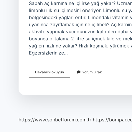
Sabah aç karnına ne içilirse yağ yakar? Uzman
limonlu ılık su içilmesini öneriyor. Limonlu su
bölgesindeki yağları eritir. Limondaki vitamin 
uyanınca zayıflamak için ne içilmeli? Aç karnın
aktivite yapmak vücudunuzun kalorileri daha v
boyunca ortalama 2 litre su içmek kilo vermek iç
yağ en hızlı ne yakar? Hızlı koşmak, yürümek 
Egzersizlerinize…
Yağ
Devamını okuyun
Yorum Bırak
Yakmak
Için
Sabah
Ne
Içilmeli
https://www.sohbetforum.com.tr
https://bompar.c