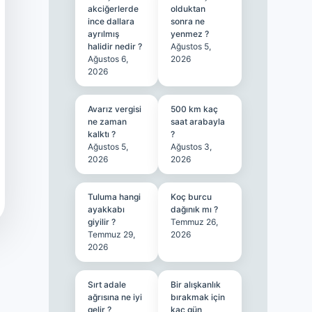
akciğerlerde
olduktan
ince dallara
sonra ne
ayrılmış
yenmez ?
halidir nedir ?
Ağustos 5,
Ağustos 6,
2026
2026
Avarız vergisi
500 km kaç
ne zaman
saat arabayla
kalktı ?
?
Ağustos 5,
Ağustos 3,
2026
2026
Tuluma hangi
Koç burcu
ayakkabı
dağınık mı ?
giyilir ?
Temmuz 26,
Temmuz 29,
2026
2026
Sırt adale
Bir alışkanlık
ağrısına ne iyi
bırakmak için
gelir ?
kaç gün