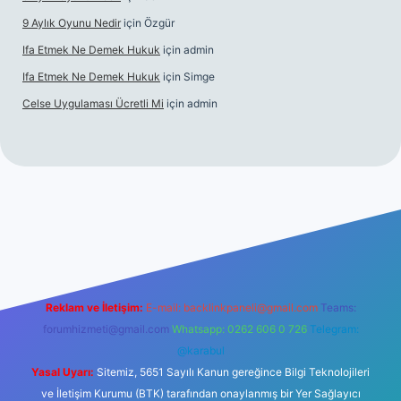
9 Aylık Oyunu Nedir
için
Özgür
Ifa Etmek Ne Demek Hukuk
için
admin
Ifa Etmek Ne Demek Hukuk
için
Simge
Celse Uygulaması Ücretli Mi
için
admin
iriş
Reklam ve İletişim:
E-mail:
backlinkpaneli@gmail.com
Teams:
forumhizmeti@gmail.com
Whatsapp: 0262 606 0 726
Telegram:
@karabul
Yasal Uyarı:
Sitemiz, 5651 Sayılı Kanun gereğince Bilgi Teknolojileri
ve İletişim Kurumu (BTK) tarafından onaylanmış bir Yer Sağlayıcı