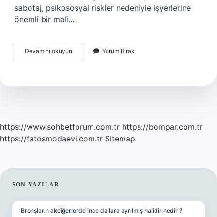
sabotaj, psikososyal riskler nedeniyle işyerlerine
önemli bir mali…
Işletmelerin
Devamını okuyun
Yorum Bırak
Verimliliğini
Etkileyen
Psikososyal
Faktörler
Nelerdir
https://www.sohbetforum.com.tr
https://bompar.com.tr
https://fatosmodaevi.com.tr
Sitemap
SIDEBAR
SON YAZILAR
Bronşların akciğerlerde ince dallara ayrılmış halidir nedir ?