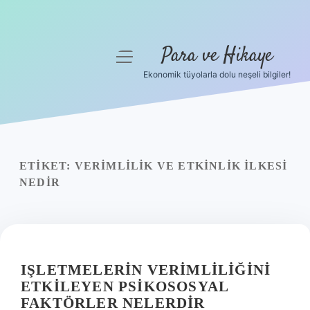
Para ve Hikaye
menüyü
aç
Ekonomik tüyolarla dolu neşeli bilgiler!
Anasayfa
Gizlilik Politikası
Yasal Uyarı
ETIKET:
VERIMLILIK VE ETKINLIK ILKESI
NEDIR
Hakkımızda
IŞLETMELERIN VERIMLILIĞINI
ETKILEYEN PSIKOSOSYAL
FAKTÖRLER NELERDIR