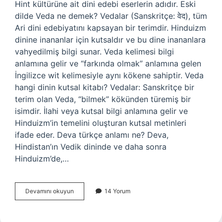
Hint kültürüne ait dini edebi eserlerin adıdır. Eski
dilde Veda ne demek? Vedalar (Sanskritçe: वेद), tüm
Ari dini edebiyatını kapsayan bir terimdir. Hinduizm
dinine inananlar için kutsaldır ve bu dine inananlara
vahyedilmiş bilgi sunar. Veda kelimesi bilgi
anlamına gelir ve “farkında olmak” anlamına gelen
İngilizce wit kelimesiyle aynı kökene sahiptir. Veda
hangi dinin kutsal kitabı? Vedalar: Sanskritçe bir
terim olan Veda, “bilmek” kökünden türemiş bir
isimdir. İlahi veya kutsal bilgi anlamına gelir ve
Hinduizm’in temelini oluşturan kutsal metinleri
ifade eder. Deva türkçe anlamı ne? Deva,
Hindistan’ın Vedik dininde ve daha sonra
Hinduizm’de,…
Veda
Devamını okuyun
14 Yorum
Hangi
Dil