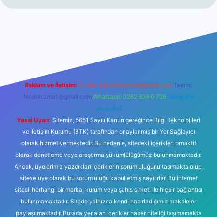
iltonbet giriş
betexper yeni giriş
Reklam ve İletişim:
E-mail:
backlinkpaneli@gmail.com
Teams:
forumhizmeti@gmail.com
Whatsapp: 0262 606 0 726
Telegram:
@karabul
Yasal Uyarı:
Sitemiz, 5651 Sayılı Kanun gereğince Bilgi Teknolojileri
ve İletişim Kurumu (BTK) tarafından onaylanmış bir Yer Sağlayıcı
olarak hizmet vermektedir. Bu nedenle, sitedeki içerikleri proaktif
olarak denetleme veya araştırma yükümlülüğümüz bulunmamaktadır.
Ancak, üyelerimiz yazdıkları içeriklerin sorumluluğunu taşımakta olup,
siteye üye olarak bu sorumluluğu kabul etmiş sayılırlar. Bu internet
sitesi, herhangi bir marka, kurum veya şahıs şirketi ile hiçbir bağlantısı
bulunmamaktadır. Sitede yalnızca kendi hazırladığımız makaleler
paylaşılmaktadır. Burada yer alan içerikler haber niteliği taşımamakta