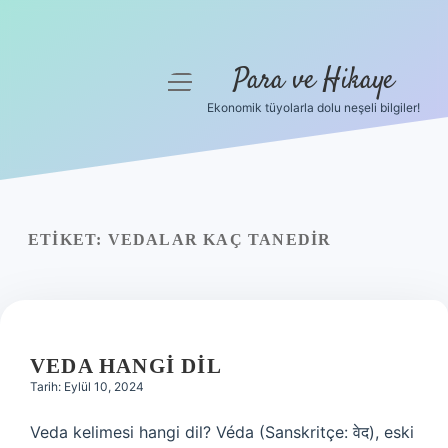
Para ve Hikaye
menüyü
aç
Ekonomik tüyolarla dolu neşeli bilgiler!
Anasayfa
Gizlilik Politikası
Yasal Uyarı
ETIKET:
VEDALAR KAÇ TANEDIR
Hakkımızda
VEDA HANGI DIL
Tarih: Eylül 10, 2024
Veda kelimesi hangi dil? Véda (Sanskritçe: वेद), eski