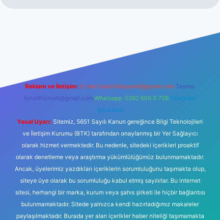
hiltonbet giriş
betexper yeni giriş
Reklam ve İletişim:
E-mail:
backlinkpaneli@gmail.com
Teams:
forumhizmeti@gmail.com
Whatsapp: 0262 606 0 726
Telegram:
@karabul
Yasal Uyarı:
Sitemiz, 5651 Sayılı Kanun gereğince Bilgi Teknolojileri
ve İletişim Kurumu (BTK) tarafından onaylanmış bir Yer Sağlayıcı
olarak hizmet vermektedir. Bu nedenle, sitedeki içerikleri proaktif
olarak denetleme veya araştırma yükümlülüğümüz bulunmamaktadır.
Ancak, üyelerimiz yazdıkları içeriklerin sorumluluğunu taşımakta olup,
siteye üye olarak bu sorumluluğu kabul etmiş sayılırlar. Bu internet
sitesi, herhangi bir marka, kurum veya şahıs şirketi ile hiçbir bağlantısı
bulunmamaktadır. Sitede yalnızca kendi hazırladığımız makaleler
paylaşılmaktadır. Burada yer alan içerikler haber niteliği taşımamakta