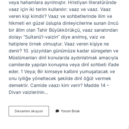
veya hahamlara ayrılmıştır. Hristiyan literatüründe
vaaz için iki terim kullanılır: vaaz ve vaaz. Vaaz
veren kişi kimdir? Vaaz ve sohbetlerinde ilim ve
hikmeti en güzel üslupla dinleyicilerine sunan öncü
bir âlim olan Tahir Büyükkörükçü, vaaz sanatından
dolayı “Sultanü’l-vaizin” diye anılmış, vaiz ve
hatiplere örnek olmuştur. Vaaz veren kişiye ne
denir? 10. yüzyıldan günümüze kadar süregelen ve
Müslümanları dinî konularda aydınlatmak amacıyla
camilerde yapılan konuşma veya dinî sohbeti ifade
eder. 1 Veya; Bir kimseye kalbini yumuşatacak ve
onu iyiliğe yöneltecek şekilde dinî öğüt vermek
demektir. Camide vaazı kim verir? Madde 14 –
Divan vaizlerinin…
Vaaz
Devamını okuyun
Yorum Bırak
Kim
Verir