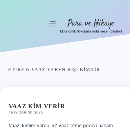
Para ve Hikaye
menüyü
aç
Ekonomik tüyolarla dolu neşeli bilgiler!
Anasayfa
Gizlilik Politikası
Yasal Uyarı
ETIKET:
VAAZ VEREN KIŞI KIMDIR
Hakkımızda
VAAZ KIM VERIR
Tarih: Ocak 20, 2025
Vaazı kimler verebilir? Vaaz etme görevi haham