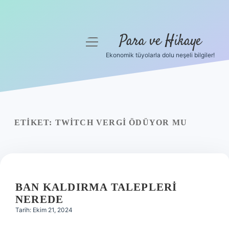
Para ve Hikaye
menüyü
aç
Ekonomik tüyolarla dolu neşeli bilgiler!
Anasayfa
Gizlilik Politikası
Yasal Uyarı
ETIKET:
TWITCH VERGI ÖDÜYOR MU
Hakkımızda
BAN KALDIRMA TALEPLERI
NEREDE
Tarih: Ekim 21, 2024