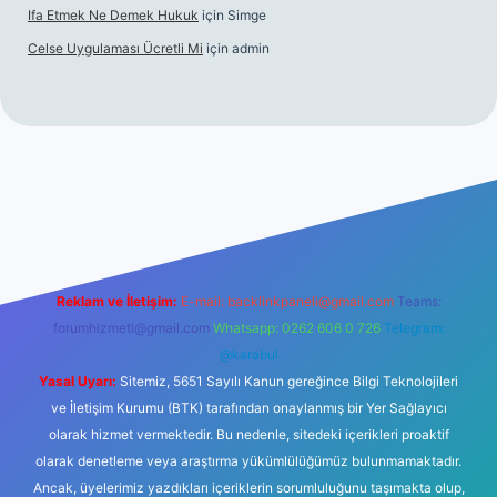
Ifa Etmek Ne Demek Hukuk
için
Simge
Celse Uygulaması Ücretli Mi
için
admin
iltonbet giriş
betexper yeni giriş
Reklam ve İletişim:
E-mail:
backlinkpaneli@gmail.com
Teams:
forumhizmeti@gmail.com
Whatsapp: 0262 606 0 726
Telegram:
@karabul
Yasal Uyarı:
Sitemiz, 5651 Sayılı Kanun gereğince Bilgi Teknolojileri
ve İletişim Kurumu (BTK) tarafından onaylanmış bir Yer Sağlayıcı
olarak hizmet vermektedir. Bu nedenle, sitedeki içerikleri proaktif
olarak denetleme veya araştırma yükümlülüğümüz bulunmamaktadır.
Ancak, üyelerimiz yazdıkları içeriklerin sorumluluğunu taşımakta olup,