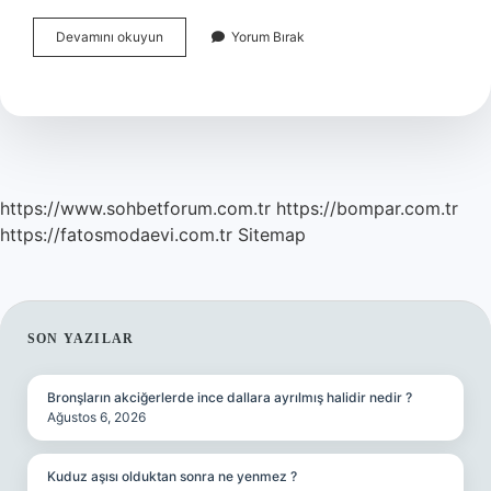
Ban
Devamını okuyun
Yorum Bırak
Kaldırma
Talepleri
Nerede
https://www.sohbetforum.com.tr
https://bompar.com.tr
https://fatosmodaevi.com.tr
Sitemap
SIDEBAR
SON YAZILAR
Bronşların akciğerlerde ince dallara ayrılmış halidir nedir ?
Ağustos 6, 2026
Kuduz aşısı olduktan sonra ne yenmez ?