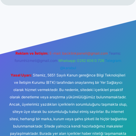
yeni giriş
Reklam ve İletişim:
E-mail:
backlinkpaneli@gmail.com
Teams:
forumhizmeti@gmail.com
Whatsapp: 0262 606 0 726
Telegram:
@karabul
Yasal Uyarı:
Sitemiz, 5651 Sayılı Kanun gereğince Bilgi Teknolojileri
ve İletişim Kurumu (BTK) tarafından onaylanmış bir Yer Sağlayıcı
olarak hizmet vermektedir. Bu nedenle, sitedeki içerikleri proaktif
olarak denetleme veya araştırma yükümlülüğümüz bulunmamaktadır.
Ancak, üyelerimiz yazdıkları içeriklerin sorumluluğunu taşımakta olup,
siteye üye olarak bu sorumluluğu kabul etmiş sayılırlar. Bu internet
sitesi, herhangi bir marka, kurum veya şahıs şirketi ile hiçbir bağlantısı
bulunmamaktadır. Sitede yalnızca kendi hazırladığımız makaleler
paylaşılmaktadır. Burada yer alan içerikler haber niteliği taşımamakta