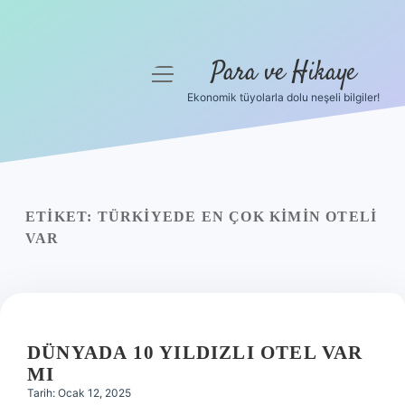
Para ve Hikaye
menüyü
aç
Ekonomik tüyolarla dolu neşeli bilgiler!
Anasayfa
Gizlilik Politikası
Yasal Uyarı
ETIKET:
TÜRKIYEDE EN ÇOK KIMIN OTELI
VAR
Hakkımızda
DÜNYADA 10 YILDIZLI OTEL VAR
MI
Tarih: Ocak 12, 2025