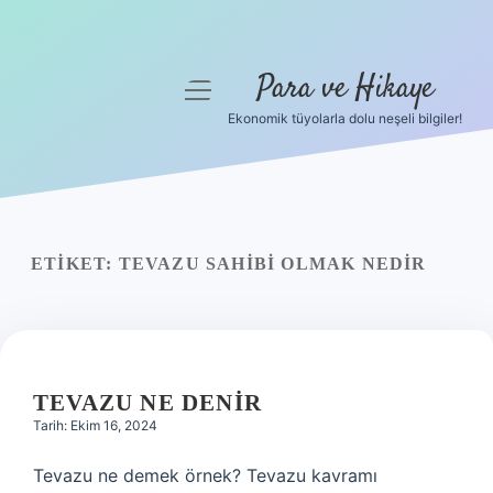
Para ve Hikaye
menüyü
aç
Ekonomik tüyolarla dolu neşeli bilgiler!
Anasayfa
Gizlilik Politikası
Yasal Uyarı
ETIKET:
TEVAZU SAHIBI OLMAK NEDIR
Hakkımızda
TEVAZU NE DENIR
Tarih: Ekim 16, 2024
Tevazu ne demek örnek? Tevazu kavramı