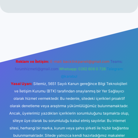
iltonbet giriş
betexper yeni giriş
Reklam ve İletişim:
E-mail:
backlinkpaneli@gmail.com
Teams:
forumhizmeti@gmail.com
Whatsapp: 0262 606 0 726
Telegram:
@karabul
Yasal Uyarı:
Sitemiz, 5651 Sayılı Kanun gereğince Bilgi Teknolojileri
ve İletişim Kurumu (BTK) tarafından onaylanmış bir Yer Sağlayıcı
olarak hizmet vermektedir. Bu nedenle, sitedeki içerikleri proaktif
olarak denetleme veya araştırma yükümlülüğümüz bulunmamaktadır.
Ancak, üyelerimiz yazdıkları içeriklerin sorumluluğunu taşımakta olup,
siteye üye olarak bu sorumluluğu kabul etmiş sayılırlar. Bu internet
sitesi, herhangi bir marka, kurum veya şahıs şirketi ile hiçbir bağlantısı
bulunmamaktadır. Sitede yalnızca kendi hazırladığımız makaleler