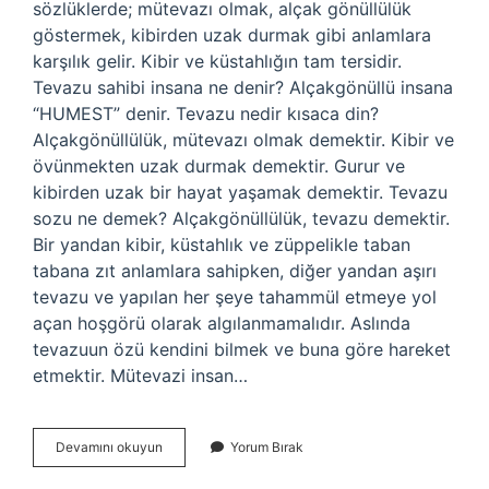
sözlüklerde; mütevazı olmak, alçak gönüllülük
göstermek, kibirden uzak durmak gibi anlamlara
karşılık gelir. Kibir ve küstahlığın tam tersidir.
Tevazu sahibi insana ne denir? Alçakgönüllü insana
“HUMEST” denir. Tevazu nedir kısaca din?
Alçakgönüllülük, mütevazı olmak demektir. Kibir ve
övünmekten uzak durmak demektir. Gurur ve
kibirden uzak bir hayat yaşamak demektir. Tevazu
sozu ne demek? Alçakgönüllülük, tevazu demektir.
Bir yandan kibir, küstahlık ve züppelikle taban
tabana zıt anlamlara sahipken, diğer yandan aşırı
tevazu ve yapılan her şeye tahammül etmeye yol
açan hoşgörü olarak algılanmamalıdır. Aslında
tevazuun özü kendini bilmek ve buna göre hareket
etmektir. Mütevazi insan…
Tevazu
Devamını okuyun
Yorum Bırak
Ne
Denir