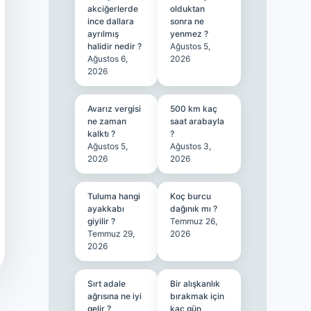
akciğerlerde
olduktan
ince dallara
sonra ne
ayrılmış
yenmez ?
halidir nedir ?
Ağustos 5,
Ağustos 6,
2026
2026
Avarız vergisi
500 km kaç
ne zaman
saat arabayla
kalktı ?
?
Ağustos 5,
Ağustos 3,
2026
2026
Tuluma hangi
Koç burcu
ayakkabı
dağınık mı ?
giyilir ?
Temmuz 26,
Temmuz 29,
2026
2026
Sırt adale
Bir alışkanlık
ağrısına ne iyi
bırakmak için
gelir ?
kaç gün