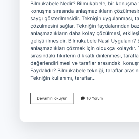
Bilmukabele Nedir? Bilmukabele, bir konuşma t
konuşma sırasında anlaşmazlıkların çözülmesidi
saygı gösterilmesidir. Tekniğin uygulanması, t
çözülmesini sağlar. Tekniğin faydalarından bazıl
anlaşmazlıkların daha kolay çözülmesi, etkileşi
geliştirilmesidir. Bilmukabele Nasıl Uygulanır?
anlaşmazlıkları çözmek için oldukça kolaydır. 
sırasındaki fikirlerin dikkatli dinlenmesi, tarafl
değerlendirilmesi ve taraflar arasındaki konuşm
Faydalıdır? Bilmukabele tekniği, taraflar arası
Tekniğin kullanımı, taraflar…
Teşekkür
Devamını okuyun
10 Yorum
ederim
bilmukabele
ne
demek