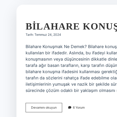
BILAHARE KONU
Tarih: Temmuz 24, 2024
Bilahare Konuşmak Ne Demek? Bilahare konuşma
kullanılan bir ifadedir. Aslında, bu ifadeyi kul
konuşmasının veya düşüncesinin dikkatle dinlen
tarafa ağır basan tarafların, karşı tarafın düş
bilahare konuşma ifadesini kullanması gerektiği
tarafın da sözlerini rahatça ifade edebilme olan
iletişimlerinin yumuşak ve nazik bir şekilde sü
sürecinde çözüm odaklı bir yaklaşım olmasını 
Bilahare
Devamını okuyun
6 Yorum
konuşmak
ne