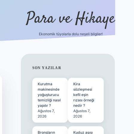
Para ve Hikaye
Ekonomik tüyolarla dolu neşeli bilgiler!
https://elexbetgiris.org/
hilton
SIDEBAR
SON YAZILAR
Kurutma
Kira
makinesinde
sözleşmesi
yoğuşturucu
kefil eşin
temizliği nasıl
rızası örneği
yapılır ?
nedir ?
Ağustos 7,
Ağustos 7,
2026
2026
Bronşların
Kuduz aşısı