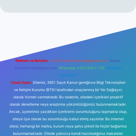
iltonbet giriş
betexper yeni giriş
Reklam ve İletişim:
E-mail:
backlinkpaneli@gmail.com
Teams:
forumhizmeti@gmail.com
Whatsapp: 0262 606 0 726
Telegram:
@karabul
Yasal Uyarı:
Sitemiz, 5651 Sayılı Kanun gereğince Bilgi Teknolojileri
ve İletişim Kurumu (BTK) tarafından onaylanmış bir Yer Sağlayıcı
olarak hizmet vermektedir. Bu nedenle, sitedeki içerikleri proaktif
olarak denetleme veya araştırma yükümlülüğümüz bulunmamaktadır.
Ancak, üyelerimiz yazdıkları içeriklerin sorumluluğunu taşımakta olup,
siteye üye olarak bu sorumluluğu kabul etmiş sayılırlar. Bu internet
sitesi, herhangi bir marka, kurum veya şahıs şirketi ile hiçbir bağlantısı
bulunmamaktadır. Sitede yalnızca kendi hazırladığımız makaleler