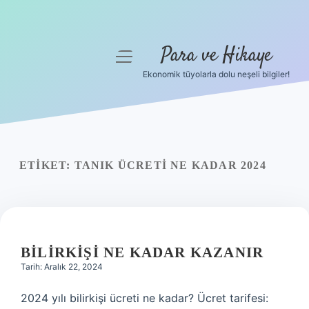
Para ve Hikaye
menüyü
aç
Ekonomik tüyolarla dolu neşeli bilgiler!
Anasayfa
Gizlilik Politikası
Yasal Uyarı
ETIKET:
TANIK ÜCRETI NE KADAR 2024
Hakkımızda
BILIRKIŞI NE KADAR KAZANIR
Tarih: Aralık 22, 2024
2024 yılı bilirkişi ücreti ne kadar? Ücret tarifesi: