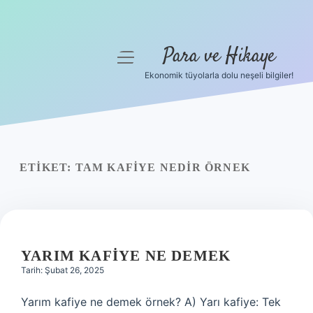
Para ve Hikaye
menüyü
aç
Ekonomik tüyolarla dolu neşeli bilgiler!
Anasayfa
Gizlilik Politikası
Yasal Uyarı
ETIKET:
TAM KAFIYE NEDIR ÖRNEK
Hakkımızda
YARIM KAFIYE NE DEMEK
Tarih: Şubat 26, 2025
Yarım kafiye ne demek örnek? A) Yarı kafiye: Tek