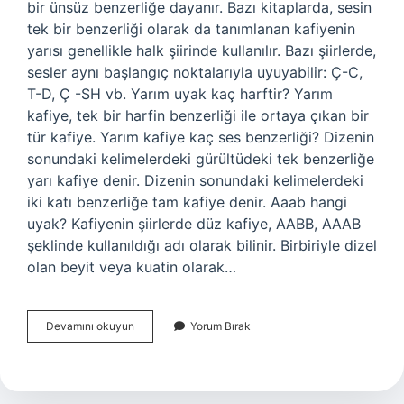
bir ünsüz benzerliğe dayanır. Bazı kitaplarda, sesin
tek bir benzerliği olarak da tanımlanan kafiyenin
yarısı genellikle halk şiirinde kullanılır. Bazı şiirlerde,
sesler aynı başlangıç ​​noktalarıyla uyuyabilir: Ç-C,
T-D, Ç -SH vb. Yarım uyak kaç harftir? Yarım
kafiye, tek bir harfin benzerliği ile ortaya çıkan bir
tür kafiye. Yarım kafiye kaç ses benzerliği? Dizenin
sonundaki kelimelerdeki gürültüdeki tek benzerliğe
yarı kafiye denir. Dizenin sonundaki kelimelerdeki
iki katı benzerliğe tam kafiye denir. Aaab hangi
uyak? Kafiyenin şiirlerde düz kafiye, AABB, AAAB
şeklinde kullanıldığı adı olarak bilinir. Birbiriyle dizel
olan beyit veya kuatin olarak…
Yarım
Devamını okuyun
Yorum Bırak
Kafiye
Ne
Demek