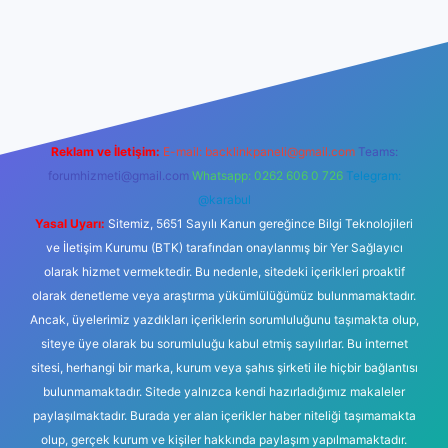
iltonbet giriş
betexper yeni giriş
Reklam ve İletişim:
E-mail:
backlinkpaneli@gmail.com
Teams:
forumhizmeti@gmail.com
Whatsapp: 0262 606 0 726
Telegram:
@karabul
Yasal Uyarı:
Sitemiz, 5651 Sayılı Kanun gereğince Bilgi Teknolojileri
ve İletişim Kurumu (BTK) tarafından onaylanmış bir Yer Sağlayıcı
olarak hizmet vermektedir. Bu nedenle, sitedeki içerikleri proaktif
olarak denetleme veya araştırma yükümlülüğümüz bulunmamaktadır.
Ancak, üyelerimiz yazdıkları içeriklerin sorumluluğunu taşımakta olup,
siteye üye olarak bu sorumluluğu kabul etmiş sayılırlar. Bu internet
sitesi, herhangi bir marka, kurum veya şahıs şirketi ile hiçbir bağlantısı
bulunmamaktadır. Sitede yalnızca kendi hazırladığımız makaleler
paylaşılmaktadır. Burada yer alan içerikler haber niteliği taşımamakta
olup, gerçek kurum ve kişiler hakkında paylaşım yapılmamaktadır.