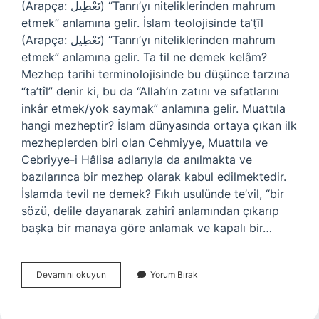
(Arapça: تَعْطِيل) “Tanrı’yı ​​niteliklerinden mahrum
etmek” anlamına gelir. İslam teolojisinde taʿṭīl
(Arapça: تَعْطِيل) “Tanrı’yı ​​niteliklerinden mahrum
etmek” anlamına gelir. Ta til ne demek kelâm?
Mezhep tarihi terminolojisinde bu düşünce tarzına
“ta’tîl” denir ki, bu da “Allah’ın zatını ve sıfatlarını
inkâr etmek/yok saymak” anlamına gelir. Muattıla
hangi mezheptir? İslam dünyasında ortaya çıkan ilk
mezheplerden biri olan Cehmiyye, Muattıla ve
Cebriyye-i Hâlisa adlarıyla da anılmakta ve
bazılarınca bir mezhep olarak kabul edilmektedir.
İslamda tevil ne demek? Fıkıh usulünde te’vil, “bir
sözü, delile dayanarak zahirî anlamından çıkarıp
başka bir manaya göre anlamak ve kapalı bir…
Islamda
Devamını okuyun
Yorum Bırak
Ta
Til
Ne