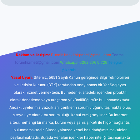
rg/
hiltonbet giriş
betexper yeni giriş
Reklam ve İletişim:
E-mail:
backlinkpaneli@gmail.com
Teams:
forumhizmeti@gmail.com
Whatsapp: 0262 606 0 726
Telegram:
@karabul
Yasal Uyarı:
Sitemiz, 5651 Sayılı Kanun gereğince Bilgi Teknolojileri
ve İletişim Kurumu (BTK) tarafından onaylanmış bir Yer Sağlayıcı
olarak hizmet vermektedir. Bu nedenle, sitedeki içerikleri proaktif
olarak denetleme veya araştırma yükümlülüğümüz bulunmamaktadır.
Ancak, üyelerimiz yazdıkları içeriklerin sorumluluğunu taşımakta olup,
siteye üye olarak bu sorumluluğu kabul etmiş sayılırlar. Bu internet
sitesi, herhangi bir marka, kurum veya şahıs şirketi ile hiçbir bağlantısı
bulunmamaktadır. Sitede yalnızca kendi hazırladığımız makaleler
paylaşılmaktadır. Burada yer alan içerikler haber niteliği taşımamakta