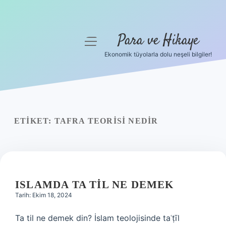
Para ve Hikaye
menüyü
aç
Ekonomik tüyolarla dolu neşeli bilgiler!
Anasayfa
Gizlilik Politikası
Yasal Uyarı
ETIKET:
TAFRA TEORISI NEDIR
Hakkımızda
ISLAMDA TA TIL NE DEMEK
Tarih: Ekim 18, 2024
Ta til ne demek din? İslam teolojisinde taʿṭīl